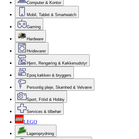
Computer & Kontor
Mobil, Tablet & Smartwatch
Gaming
Hardware
Hvidevarer
Hjem, Rengøring & Køkkenudstyr
Epoq køkken & bryggers
Personlig pleje, Skønhed & Velvære
Sport, Fritid & Hobby
Services & tilbehør
LEGO
Lageroprydning