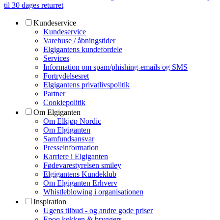
til 30 dages returret
Kundeservice
Kundeservice
Varehuse / åbningstider
Elgigantens kundefordele
Services
Information om spam/phishing-emails og SMS
Fortrydelsesret
Elgigantens privatlivspolitik
Partner
Cookiepolitik
Om Elgiganten
Om Elkjøp Nordic
Om Elgiganten
Samfundsansvar
Presseinformation
Karriere i Elgiganten
Fødevarestyrelsen smiley
Elgigantens Kundeklub
Om Elgiganten Erhverv
Whistleblowing i organisationen
Inspiration
Ugens tilbud - og andre gode priser
Epoq køkken & bryggers