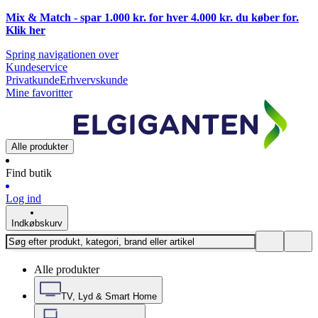
Mix & Match - spar 1.000 kr. for hver 4.000 kr. du køber for.
Klik
her
Spring navigationen over
Kundeservice
Privatkunde
Erhvervskunde
Mine favoritter
Alle produkter
Find butik
Log ind
Indkøbskurv
Alle produkter
TV, Lyd & Smart Home