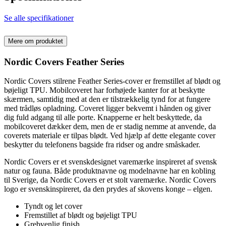
Se alle specifikationer
Mere om produktet
Nordic Covers Feather Series
Nordic Covers stilrene Feather Series-cover er fremstillet af blødt og
bøjeligt TPU. Mobilcoveret har forhøjede kanter for at beskytte
skærmen, samtidig med at den er tilstrækkelig tynd for at fungere
med trådløs opladning. Coveret ligger bekvemt i hånden og giver
dig fuld adgang til alle porte. Knapperne er helt beskyttede, da
mobilcoveret dækker dem, men de er stadig nemme at anvende, da
coverets materiale er tilpas blødt. Ved hjælp af dette elegante cover
beskytter du telefonens bagside fra ridser og andre småskader.
Nordic Covers er et svenskdesignet varemærke inspireret af svensk
natur og fauna. Både produktnavne og modelnavne har en kobling
til Sverige, da Nordic Covers er et stolt varemærke. Nordic Covers
logo er svenskinspireret, da den prydes af skovens konge – elgen.
Tyndt og let cover
Fremstillet af blødt og bøjeligt TPU
Grebvenlig finish