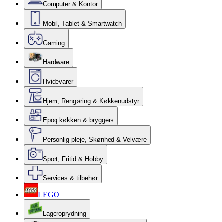
Computer & Kontor
Mobil, Tablet & Smartwatch
Gaming
Hardware
Hvidevarer
Hjem, Rengøring & Køkkenudstyr
Epoq køkken & bryggers
Personlig pleje, Skønhed & Velvære
Sport, Fritid & Hobby
Services & tilbehør
LEGO
Lageroprydning