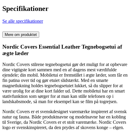
Specifikationer
Se alle specifikationer
Mere om produktet
Nordic Covers Essential Leather Tegnebogsetui af
ægte læder
Nordic Covers stilrene tegnebogsetui gør det muligt for at opbevare
dine vigtigste kort sammen med en af dagens mest værdifulde
ejendele; din mobil. Mobiletui er fremstillet i ægte læder, som får en
fin patina over tid og gør etuiet slidstærkt. Med en smarte
magnetlukning holdes tegnebogsetuiet lukket, så du slipper for at
være urolig for at dine kort falder ud. Dette mobiletui har en smart
stativfunktion som sørger for at man kan stille telefonen op i
landskabsmode, så man for eksempel kan se film på togrejsen.
Nordic Covers er et svenskdesignet varemærke inspireret af svensk
natur og fauna. Både produktnavne og modelnavne har en kobling
til Sverige, da Nordic Covers er et stolt varemærke. Nordic Covers
logo er svenskinspireret, da den prydes af skovens konge – elgen.