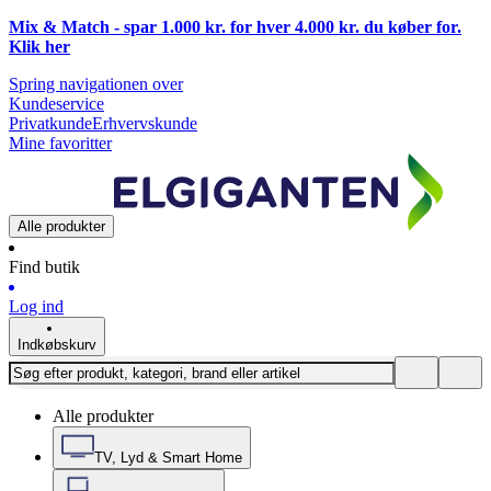
Mix & Match - spar 1.000 kr. for hver 4.000 kr. du køber for.
Klik
her
Spring navigationen over
Kundeservice
Privatkunde
Erhvervskunde
Mine favoritter
Alle produkter
Find butik
Log ind
Indkøbskurv
Alle produkter
TV, Lyd & Smart Home