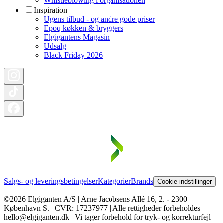
Whistleblowing i organisationen
Inspiration
Ugens tilbud - og andre gode priser
Epoq køkken & bryggers
Elgigantens Magasin
Udsalg
Black Friday 2026
Salgs- og leveringsbetingelser
Kategorier
Brands
Cookie indstillinger
©2026 Elgiganten A/S | Arne Jacobsens Allé 16, 2. - 2300
København S. | CVR: 17237977 | Alle rettigheder forbeholdes |
hello@elgiganten.dk | Vi tager forbehold for tryk- og korrekturfejl