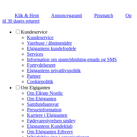
Klik & Hent
Annoncegaranti
Prismatch
Op
til 30 dages returret
Kundeservice
Kundeservice
Varehuse / åbningstider
Elgigantens kundefordele
Services
Information om spam/phishing-emails og SMS
Fortrydelsesret
Elgigantens privatlivspolitik
Partner
Cookiepolitik
Om Elgiganten
Om Elkjøp Nordic
Om Elgiganten
Samfundsansvar
Presseinformation
Karriere i Elgiganten
Fødevarestyrelsen smiley
Elgigantens Kundeklub
Om Elgiganten Erhverv