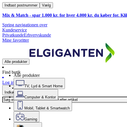
Indtast postnummer
Vælg
Mix & Match - spar 1.000 kr. for hver 4.000 kr. du køber for. Kl
Spring navigationen over
Kundeservice
Privatkunde
Erhvervskunde
Mine favoritter
Alle produkter
Find butik
Alle produkter
Log ind
TV, Lyd & Smart Home
Indkøbskurv
Computer & Kontor
Mobil, Tablet & Smartwatch
Gaming