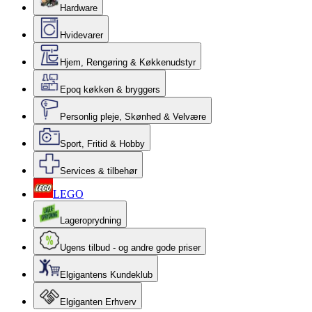
Hardware
Hvidevarer
Hjem, Rengøring & Køkkenudstyr
Epoq køkken & bryggers
Personlig pleje, Skønhed & Velvære
Sport, Fritid & Hobby
Services & tilbehør
LEGO
Lageroprydning
Ugens tilbud - og andre gode priser
Elgigantens Kundeklub
Elgiganten Erhverv