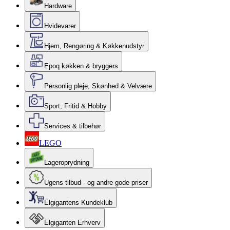
Hardware
Hvidevarer
Hjem, Rengøring & Køkkenudstyr
Epoq køkken & bryggers
Personlig pleje, Skønhed & Velvære
Sport, Fritid & Hobby
Services & tilbehør
LEGO
Lageroprydning
Ugens tilbud - og andre gode priser
Elgigantens Kundeklub
Elgiganten Erhverv