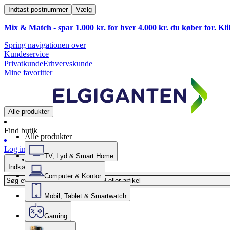
Indtast postnummer
Vælg
Mix & Match - spar 1.000 kr. for hver 4.000 kr. du køber for. Kl
Spring navigationen over
Kundeservice
Privatkunde
Erhvervskunde
Mine favoritter
Alle produkter
Find butik
Alle produkter
Log ind
TV, Lyd & Smart Home
Indkøbskurv
Computer & Kontor
Mobil, Tablet & Smartwatch
Gaming