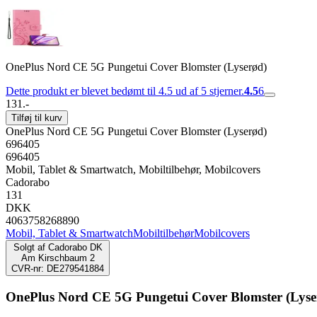
OnePlus Nord CE 5G Pungetui Cover Blomster (Lyserød)
Dette produkt er blevet bedømt til 4.5 ud af 5 stjerner.
4.5
6
131.-
Tilføj til kurv
OnePlus Nord CE 5G Pungetui Cover Blomster (Lyserød)
696405
696405
Mobil, Tablet & Smartwatch, Mobiltilbehør, Mobilcovers
Cadorabo
131
DKK
4063758268890
Mobil, Tablet & Smartwatch
Mobiltilbehør
Mobilcovers
Solgt af
Cadorabo DK
Am Kirschbaum 2
CVR-nr: DE279541884
OnePlus Nord CE 5G Pungetui Cover Blomster (Lyse