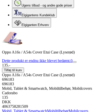
Ugens tilbud - og andre gode priser
Elgigantens Kundeklub
Elgiganten Erhverv
Oppo A16s / A54s Cover Etui Case (Lyserød)
Dette produkt er endnu ikke blevet bedømt.
0
135.-
Tilføj til kurv
Oppo A16s / A54s Cover Etui Case (Lyserød)
696183
696183
Mobil, Tablet & Smartwatch, Mobiltilbehør, Mobilcovers
Cadorabo
135
DKK
4063758281509
Mobil, Tablet & Smartwatch
Mobiltilbehør
Mobilcovers