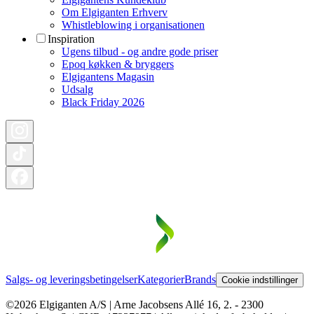
Om Elgiganten Erhverv
Whistleblowing i organisationen
Inspiration
Ugens tilbud - og andre gode priser
Epoq køkken & bryggers
Elgigantens Magasin
Udsalg
Black Friday 2026
Salgs- og leveringsbetingelser
Kategorier
Brands
Cookie indstillinger
©2026 Elgiganten A/S | Arne Jacobsens Allé 16, 2. - 2300