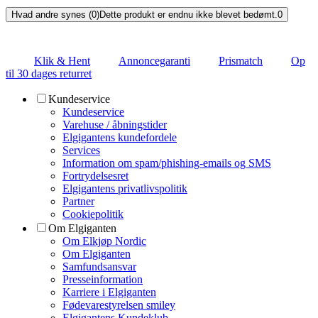
Hvad andre synes (0)
Dette produkt er endnu ikke blevet bedømt.
0
Klik & Hent
Annoncegaranti
Prismatch
Op
til 30 dages returret
Kundeservice
Kundeservice
Varehuse / åbningstider
Elgigantens kundefordele
Services
Information om spam/phishing-emails og SMS
Fortrydelsesret
Elgigantens privatlivspolitik
Partner
Cookiepolitik
Om Elgiganten
Om Elkjøp Nordic
Om Elgiganten
Samfundsansvar
Presseinformation
Karriere i Elgiganten
Fødevarestyrelsen smiley
Elgigantens Kundeklub