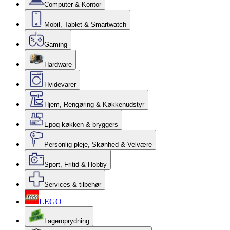
Computer & Kontor
Mobil, Tablet & Smartwatch
Gaming
Hardware
Hvidevarer
Hjem, Rengøring & Køkkenudstyr
Epoq køkken & bryggers
Personlig pleje, Skønhed & Velvære
Sport, Fritid & Hobby
Services & tilbehør
LEGO
Lageroprydning