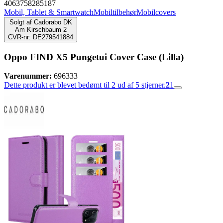
4063758285187
Mobil, Tablet & Smartwatch
Mobiltilbehør
Mobilcovers
Solgt af
Cadorabo DK
Am Kirschbaum 2
CVR-nr: DE279541884
Oppo FIND X5 Pungetui Cover Case (Lilla)
Varenummer:
696333
Dette produkt er blevet bedømt til 2 ud af 5 stjerner.
2
1