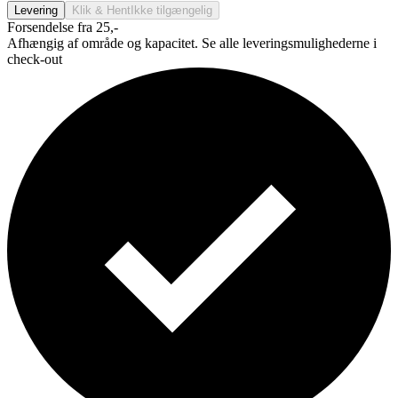
Levering
Klik & Hent
Ikke tilgængelig
Forsendelse fra 25,-
Afhængig af område og kapacitet. Se alle leveringsmulighederne i
check-out