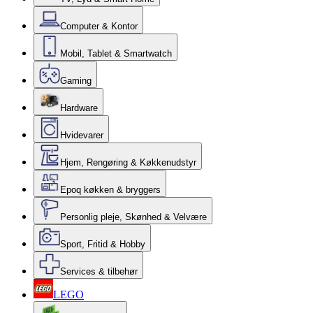
Computer & Kontor
Mobil, Tablet & Smartwatch
Gaming
Hardware
Hvidevarer
Hjem, Rengøring & Køkkenudstyr
Epoq køkken & bryggers
Personlig pleje, Skønhed & Velvære
Sport, Fritid & Hobby
Services & tilbehør
LEGO