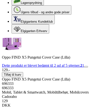
Lageroprydning
Ugens tilbud - og andre gode priser
Elgigantens Kundeklub
Elgiganten Erhverv
Oppo FIND X5 Pungetui Cover Case (Lilla)
Dette produkt er blevet bedømt til 2 ud af 5 stjerner.
2
1
129.-
Tilføj til kurv
Oppo FIND X5 Pungetui Cover Case (Lilla)
696333
696333
Mobil, Tablet & Smartwatch, Mobiltilbehør, Mobilcovers
Cadorabo
129
DKK