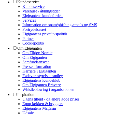
Kundeservice
Kundeservice
Varehuse / åbningstider
Elgigantens kundefordele
Services
Information om spam/phishing-emails og SMS
Fortrydelsesret
Elgigantens privatlivspolitik
Partner
Cookiepolitik
Om Elgiganten
Om Elkjøp Nordic
Om Elgiganten
Samfundsansvar
Presseinformation
Karriere i Elgiganten
Fødevarestyrelsen smiley
Elgigantens Kundeklub
Om Elgiganten Erhverv
Whistleblowing i organisationen
Inspiration
Ugens tilbud - og andre gode priser
Epoq køkken & bryggers
Elgigantens Magasin
Udsalg