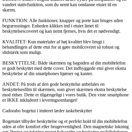
vandret stativfunktion, som du nemt kan omdanne etuiet til en
skærm.
FUNKTION: Alle funktioner, knapper og porte kan bruges uden
begrænsninger. Enheden klikkes ind i etuiet limet til
beskyttelsescoveret og kan nemt fjernes, hvis det er nødvendigt.
KVALITET: Kun materialer af høj kvalitet blev brugt i
behandlingen af dette etui for at gøre mobilcoveret så robust og
slidstærk som muligt.
BESKYTTELSE: Både skærmen og bagsiden af din mobiltelefon
er godt beskyttet med dette cover. Det indbyggede etui giver ekstra
beskyttelse af din smartphones hjørner og kanter.
ANDET: På trods af den gode beskyttelse anbefales en
beskyttelsesfilm til skærmen, som giver skærmen ekstra beskyttelse
mod ridser. Dette er tilgængeligt i vores butik. Den viste smartphone
er IKKE inkluderet i leveringsomfanget!
Cadorabo bogetui i imiteret læder taskebeskytter
Bogetuiet tilbyder beskyttelse og et perfekt hold til din mobiltelefon
uden at ofre komfort eller brugervenlighed. Den magnetiske lukning
gør åbning og lukning meget behagelig og beskytter mobiltelefonen