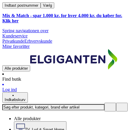
Indtast postnummer
Vælg
Mix & Match - spar 1.000 kr. for hver 4.000 kr. du køber for.
Klik
her
Spring navigationen over
Kundeservice
Privatkunde
Erhvervskunde
Mine favoritter
Alle produkter
Find butik
Log ind
Indkøbskurv
Alle produkter
TV, Lyd & Smart Home