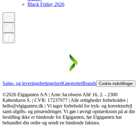
Black Friday 2026
Salgs- og leveringsbetingelser
Kategorier
Brands
Cookie indstillinger
©2026 Elgiganten A/S | Arne Jacobsens Allé 16, 2. - 2300
København S. | CVR: 17237977 | Alle rettigheder forbeholdes |
hello@elgiganten.dk | Vi tager forbehold for tryk- og korrekturfejl
samt afgifts- og prisændringer. Vi gør i øvrigt opmærksom på at din
bestilling ikke er bindende for Elgiganten, før Elgiganten har
behandlet din ordre og sendt en bindende faktura.