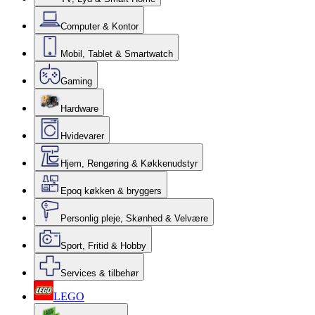
Computer & Kontor
Mobil, Tablet & Smartwatch
Gaming
Hardware
Hvidevarer
Hjem, Rengøring & Køkkenudstyr
Epoq køkken & bryggers
Personlig pleje, Skønhed & Velvære
Sport, Fritid & Hobby
Services & tilbehør
LEGO