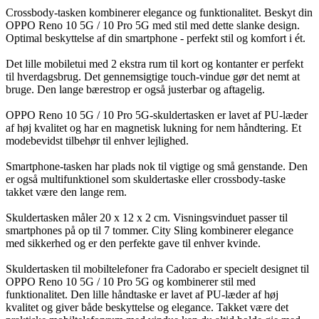
Crossbody-tasken kombinerer elegance og funktionalitet. Beskyt din
OPPO Reno 10 5G / 10 Pro 5G med stil med dette slanke design.
Optimal beskyttelse af din smartphone - perfekt stil og komfort i ét.
Det lille mobiletui med 2 ekstra rum til kort og kontanter er perfekt
til hverdagsbrug. Det gennemsigtige touch-vindue gør det nemt at
bruge. Den lange bærestrop er også justerbar og aftagelig.
OPPO Reno 10 5G / 10 Pro 5G-skuldertasken er lavet af PU-læder
af høj kvalitet og har en magnetisk lukning for nem håndtering. Et
modebevidst tilbehør til enhver lejlighed.
Smartphone-tasken har plads nok til vigtige og små genstande. Den
er også multifunktionel som skuldertaske eller crossbody-taske
takket være den lange rem.
Skuldertasken måler 20 x 12 x 2 cm. Visningsvinduet passer til
smartphones på op til 7 tommer. City Sling kombinerer elegance
med sikkerhed og er den perfekte gave til enhver kvinde.
Skuldertasken til mobiltelefoner fra Cadorabo er specielt designet til
OPPO Reno 10 5G / 10 Pro 5G og kombinerer stil med
funktionalitet. Den lille håndtaske er lavet af PU-læder af høj
kvalitet og giver både beskyttelse og elegance. Takket være det