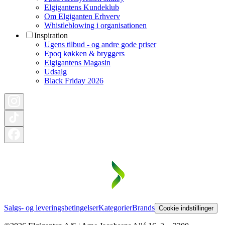
Elgigantens Kundeklub
Om Elgiganten Erhverv
Whistleblowing i organisationen
Inspiration
Ugens tilbud - og andre gode priser
Epoq køkken & bryggers
Elgigantens Magasin
Udsalg
Black Friday 2026
Salgs- og leveringsbetingelser
Kategorier
Brands
Cookie indstillinger