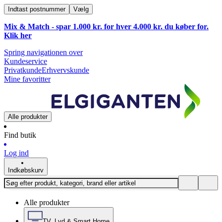
Indtast postnummer
Vælg
Mix & Match - spar 1.000 kr. for hver 4.000 kr. du køber for.
Klik
her
Spring navigationen over
Kundeservice
Privatkunde
Erhvervskunde
Mine favoritter
Alle produkter
Find butik
Log ind
Indkøbskurv
Alle produkter
TV, Lyd & Smart Home