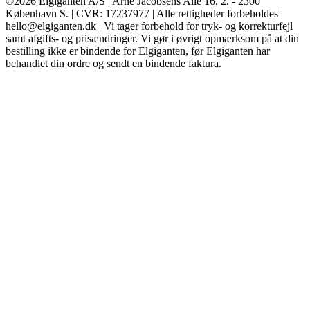
©2026 Elgiganten A/S | Arne Jacobsens Allé 16, 2. - 2300
København S. | CVR: 17237977 | Alle rettigheder forbeholdes |
hello@elgiganten.dk | Vi tager forbehold for tryk- og korrekturfejl
samt afgifts- og prisændringer. Vi gør i øvrigt opmærksom på at din
bestilling ikke er bindende for Elgiganten, før Elgiganten har
behandlet din ordre og sendt en bindende faktura.