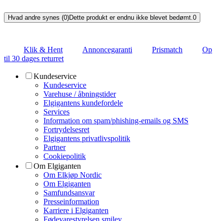
Hvad andre synes (0)
Dette produkt er endnu ikke blevet bedømt.
0
Klik & Hent
Annoncegaranti
Prismatch
Op
til 30 dages returret
Kundeservice
Kundeservice
Varehuse / åbningstider
Elgigantens kundefordele
Services
Information om spam/phishing-emails og SMS
Fortrydelsesret
Elgigantens privatlivspolitik
Partner
Cookiepolitik
Om Elgiganten
Om Elkjøp Nordic
Om Elgiganten
Samfundsansvar
Presseinformation
Karriere i Elgiganten
Fødevarestyrelsen smiley