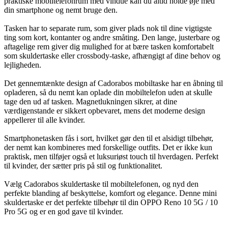
praktiske mobiltelefonrum med vindue kan du altid holde øje med
din smartphone og nemt bruge den.
Tasken har to separate rum, som giver plads nok til dine vigtigste
ting som kort, kontanter og andre småting. Den lange, justerbare og
aftagelige rem giver dig mulighed for at bære tasken komfortabelt
som skuldertaske eller crossbody-taske, afhængigt af dine behov og
lejligheden.
Det gennemtænkte design af Cadorabos mobiltaske har en åbning til
opladeren, så du nemt kan oplade din mobiltelefon uden at skulle
tage den ud af tasken. Magnetlukningen sikrer, at dine
værdigenstande er sikkert opbevaret, mens det moderne design
appellerer til alle kvinder.
Smartphonetasken fås i sort, hvilket gør den til et alsidigt tilbehør,
der nemt kan kombineres med forskellige outfits. Det er ikke kun
praktisk, men tilføjer også et luksuriøst touch til hverdagen. Perfekt
til kvinder, der sætter pris på stil og funktionalitet.
Vælg Cadorabos skuldertaske til mobiltelefonen, og nyd den
perfekte blanding af beskyttelse, komfort og elegance. Denne mini
skuldertaske er det perfekte tilbehør til din OPPO Reno 10 5G / 10
Pro 5G og er en god gave til kvinder.