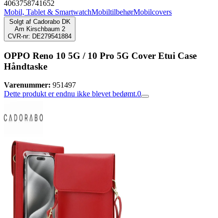
4063758741652
Mobil, Tablet & Smartwatch
Mobiltilbehør
Mobilcovers
Solgt af
Cadorabo DK
Am Kirschbaum 2
CVR-nr: DE279541884
OPPO Reno 10 5G / 10 Pro 5G Cover Etui Case
Håndtaske
Varenummer:
951497
Dette produkt er endnu ikke blevet bedømt.
0