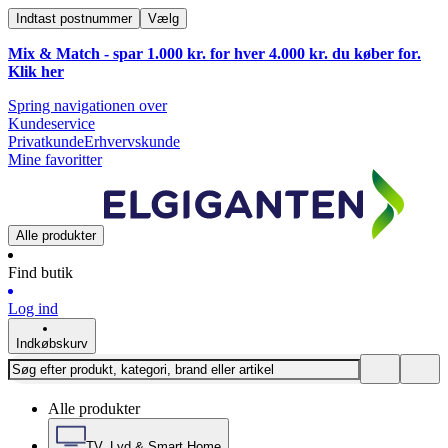
Indtast postnummer
Vælg
Mix & Match - spar 1.000 kr. for hver 4.000 kr. du køber for.
Klik
her
Spring navigationen over
Kundeservice
Privatkunde
Erhvervskunde
Mine favoritter
Alle produkter
Find butik
Log ind
Indkøbskurv
Alle produkter
TV, Lyd & Smart Home