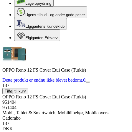
Lageroprydning
Ugens tilbud - og andre gode priser
Elgigantens Kundeklub
Elgiganten Erhverv
OPPO Reno 12 FS Cover Etui Case (Turkis)
Dette produkt er endnu ikke blevet bedømt.
0
137.-
Tilføj til kurv
OPPO Reno 12 FS Cover Etui Case (Turkis)
951404
951404
Mobil, Tablet & Smartwatch, Mobiltilbehør, Mobilcovers
Cadorabo
137
DKK