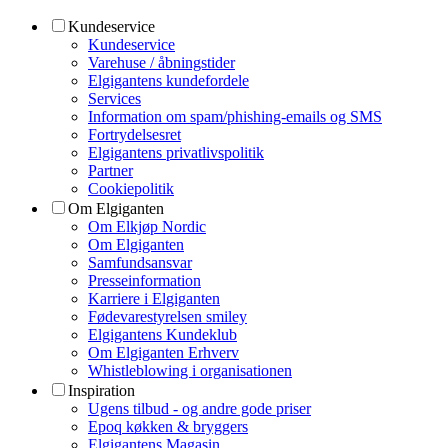
Kundeservice
Kundeservice
Varehuse / åbningstider
Elgigantens kundefordele
Services
Information om spam/phishing-emails og SMS
Fortrydelsesret
Elgigantens privatlivspolitik
Partner
Cookiepolitik
Om Elgiganten
Om Elkjøp Nordic
Om Elgiganten
Samfundsansvar
Presseinformation
Karriere i Elgiganten
Fødevarestyrelsen smiley
Elgigantens Kundeklub
Om Elgiganten Erhverv
Whistleblowing i organisationen
Inspiration
Ugens tilbud - og andre gode priser
Epoq køkken & bryggers
Elgigantens Magasin