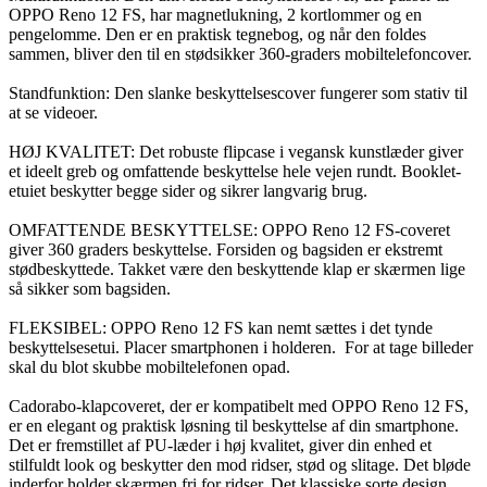
OPPO Reno 12 FS, har magnetlukning, 2 kortlommer og en
pengelomme. Den er en praktisk tegnebog, og når den foldes
sammen, bliver den til en stødsikker 360-graders mobiltelefoncover.
Standfunktion: Den slanke beskyttelsescover fungerer som stativ til
at se videoer.
HØJ KVALITET: Det robuste flipcase i vegansk kunstlæder giver
et ideelt greb og omfattende beskyttelse hele vejen rundt. Booklet-
etuiet beskytter begge sider og sikrer langvarig brug.
OMFATTENDE BESKYTTELSE: OPPO Reno 12 FS-coveret
giver 360 graders beskyttelse. Forsiden og bagsiden er ekstremt
stødbeskyttede. Takket være den beskyttende klap er skærmen lige
så sikker som bagsiden.
FLEKSIBEL: OPPO Reno 12 FS kan nemt sættes i det tynde
beskyttelsesetui. Placer smartphonen i holderen. For at tage billeder
skal du blot skubbe mobiltelefonen opad.
Cadorabo-klapcoveret, der er kompatibelt med OPPO Reno 12 FS,
er en elegant og praktisk løsning til beskyttelse af din smartphone.
Det er fremstillet af PU-læder i høj kvalitet, giver din enhed et
stilfuldt look og beskytter den mod ridser, stød og slitage. Det bløde
inderfor holder skærmen fri for ridser. Det klassiske sorte design