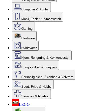
Computer & Kontor
Mobil, Tablet & Smartwatch
Gaming
Hardware
Hvidevarer
Hjem, Rengøring & Køkkenudstyr
Epoq køkken & bryggers
Personlig pleje, Skønhed & Velvære
Sport, Fritid & Hobby
Services & tilbehør
LEGO