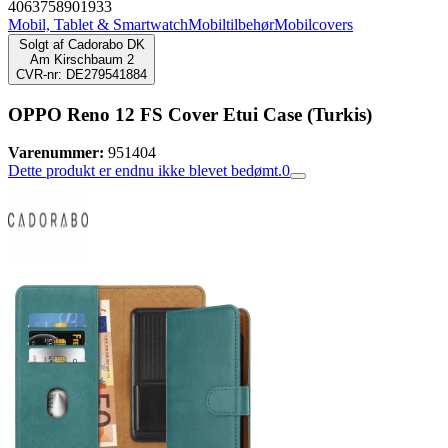
4063758901933
Mobil, Tablet & Smartwatch
Mobiltilbehør
Mobilcovers
Solgt af
Cadorabo DK
Am Kirschbaum 2
CVR-nr: DE279541884
OPPO Reno 12 FS Cover Etui Case (Turkis)
Varenummer:
951404
Dette produkt er endnu ikke blevet bedømt.
0