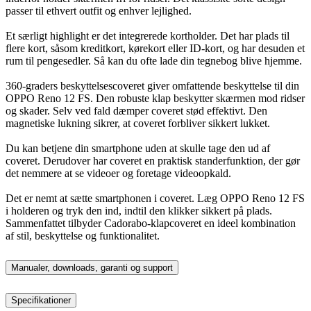
passer til ethvert outfit og enhver lejlighed.
Et særligt highlight er det integrerede kortholder. Det har plads til
flere kort, såsom kreditkort, kørekort eller ID-kort, og har desuden et
rum til pengesedler. Så kan du ofte lade din tegnebog blive hjemme.
360-graders beskyttelsescoveret giver omfattende beskyttelse til din
OPPO Reno 12 FS. Den robuste klap beskytter skærmen mod ridser
og skader. Selv ved fald dæmper coveret stød effektivt. Den
magnetiske lukning sikrer, at coveret forbliver sikkert lukket.
Du kan betjene din smartphone uden at skulle tage den ud af
coveret. Derudover har coveret en praktisk standerfunktion, der gør
det nemmere at se videoer og foretage videoopkald.
Det er nemt at sætte smartphonen i coveret. Læg OPPO Reno 12 FS
i holderen og tryk den ind, indtil den klikker sikkert på plads.
Sammenfattet tilbyder Cadorabo-klapcoveret en ideel kombination
af stil, beskyttelse og funktionalitet.
Manualer, downloads, garanti og support
Specifikationer