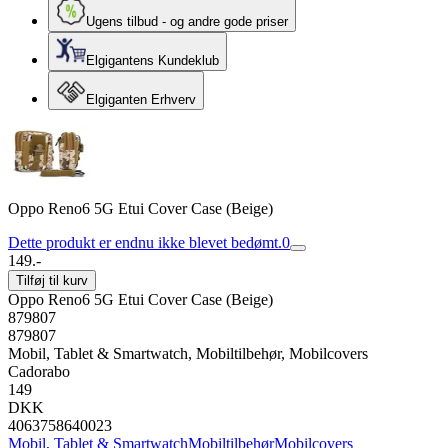
Ugens tilbud - og andre gode priser
Elgigantens Kundeklub
Elgiganten Erhverv
Oppo Reno6 5G Etui Cover Case (Beige)
Dette produkt er endnu ikke blevet bedømt.
0
149.-
Tilføj til kurv
Oppo Reno6 5G Etui Cover Case (Beige)
879807
879807
Mobil, Tablet & Smartwatch, Mobiltilbehør, Mobilcovers
Cadorabo
149
DKK
4063758640023
Mobil, Tablet & Smartwatch
Mobiltilbehør
Mobilcovers