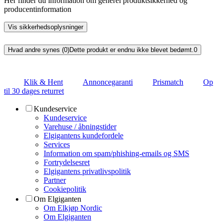
Her finder du information om generel produktsikkerhed og
producentinformation
Vis sikkerhedsoplysninger
Hvad andre synes (0)
Dette produkt er endnu ikke blevet bedømt.
0
Klik & Hent
Annoncegaranti
Prismatch
Op
til 30 dages returret
Kundeservice
Kundeservice
Varehuse / åbningstider
Elgigantens kundefordele
Services
Information om spam/phishing-emails og SMS
Fortrydelsesret
Elgigantens privatlivspolitik
Partner
Cookiepolitik
Om Elgiganten
Om Elkjøp Nordic
Om Elgiganten