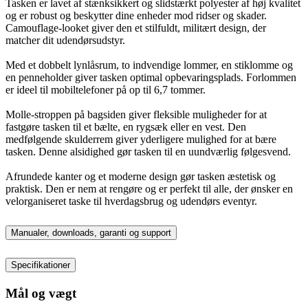
Tasken er lavet af stænksikkert og slidstærkt polyester af høj kvalitet
og er robust og beskytter dine enheder mod ridser og skader.
Camouflage-looket giver den et stilfuldt, militært design, der
matcher dit udendørsudstyr.
Med et dobbelt lynlåsrum, to indvendige lommer, en stiklomme og
en penneholder giver tasken optimal opbevaringsplads. Forlommen
er ideel til mobiltelefoner på op til 6,7 tommer.
Molle-stroppen på bagsiden giver fleksible muligheder for at
fastgøre tasken til et bælte, en rygsæk eller en vest. Den
medfølgende skulderrem giver yderligere mulighed for at bære
tasken. Denne alsidighed gør tasken til en uundværlig følgesvend.
Afrundede kanter og et moderne design gør tasken æstetisk og
praktisk. Den er nem at rengøre og er perfekt til alle, der ønsker en
velorganiseret taske til hverdagsbrug og udendørs eventyr.
Manualer, downloads, garanti og support
Specifikationer
Mål og vægt