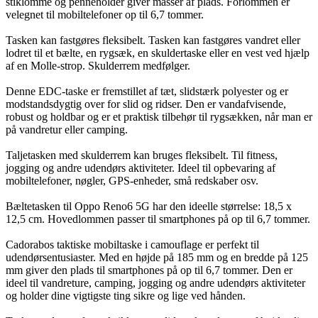
stiklomme og penneholder giver masser af plads. Forlommen er
velegnet til mobiltelefoner op til 6,7 tommer.
Tasken kan fastgøres fleksibelt. Tasken kan fastgøres vandret eller
lodret til et bælte, en rygsæk, en skuldertaske eller en vest ved hjælp
af en Molle-strop. Skulderrem medfølger.
Denne EDC-taske er fremstillet af tæt, slidstærk polyester og er
modstandsdygtig over for slid og ridser. Den er vandafvisende,
robust og holdbar og er et praktisk tilbehør til rygsækken, når man er
på vandretur eller camping.
Taljetasken med skulderrem kan bruges fleksibelt. Til fitness,
jogging og andre udendørs aktiviteter. Ideel til opbevaring af
mobiltelefoner, nøgler, GPS-enheder, små redskaber osv.
Bæltetasken til Oppo Reno6 5G har den ideelle størrelse: 18,5 x
12,5 cm. Hovedlommen passer til smartphones på op til 6,7 tommer.
Cadorabos taktiske mobiltaske i camouflage er perfekt til
udendørsentusiaster. Med en højde på 185 mm og en bredde på 125
mm giver den plads til smartphones på op til 6,7 tommer. Den er
ideel til vandreture, camping, jogging og andre udendørs aktiviteter
og holder dine vigtigste ting sikre og lige ved hånden.