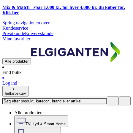
Mix & Match - spar 1.000 kr. for hver 4.000 kr. du køber for.
Klik
her
Spring navigationen over
Kundeservice
Privatkunde
Erhvervskunde
Mine favoritter
Alle produkter
Find butik
Log ind
Indkøbskurv
Alle produkter
TV, Lyd & Smart Home