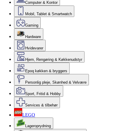
Computer & Kontor
Mobil, Tablet & Smartwatch
Gaming
Hardware
Hvidevarer
Hjem, Rengøring & Køkkenudstyr
Epoq køkken & bryggers
Personlig pleje, Skønhed & Velvære
Sport, Fritid & Hobby
Services & tilbehør
LEGO
Lageroprydning