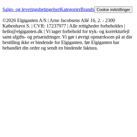
Salgs- og leveringsbetingelser
Kategorier
Brands
Cookie indstillinger
©2026 Elgiganten A/S | Arne Jacobsens Allé 16, 2. - 2300
København S. | CVR: 17237977 | Alle rettigheder forbeholdes |
hello@elgiganten.dk | Vi tager forbehold for tryk- og korrekturfejl
samt afgifts- og prisændringer. Vi gør i øvrigt opmærksom på at din
bestilling ikke er bindende for Elgiganten, før Elgiganten har
behandlet din ordre og sendt en bindende faktura.