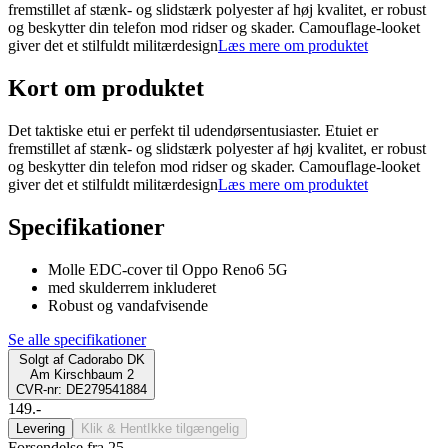
fremstillet af stænk- og slidstærk polyester af høj kvalitet, er robust
og beskytter din telefon mod ridser og skader. Camouflage-looket
giver det et stilfuldt militærdesign
Læs mere om produktet
Kort om produktet
Det taktiske etui er perfekt til udendørsentusiaster. Etuiet er
fremstillet af stænk- og slidstærk polyester af høj kvalitet, er robust
og beskytter din telefon mod ridser og skader. Camouflage-looket
giver det et stilfuldt militærdesign
Læs mere om produktet
Specifikationer
Molle EDC-cover til Oppo Reno6 5G
med skulderrem inkluderet
Robust og vandafvisende
Se alle specifikationer
Solgt af
Cadorabo DK
Am Kirschbaum 2
CVR-nr: DE279541884
149.-
Levering
Klik & Hent
Ikke tilgængelig
Forsendelse fra 25,-