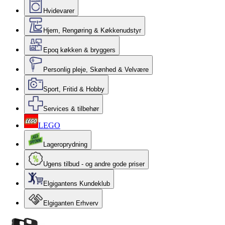
Hvidevarer
Hjem, Rengøring & Køkkenudstyr
Epoq køkken & bryggers
Personlig pleje, Skønhed & Velvære
Sport, Fritid & Hobby
Services & tilbehør
LEGO
Lageroprydning
Ugens tilbud - og andre gode priser
Elgigantens Kundeklub
Elgiganten Erhverv