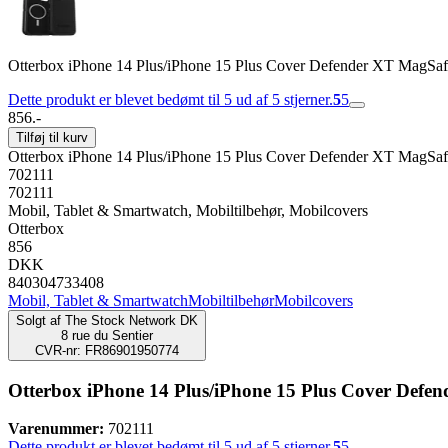
Otterbox iPhone 14 Plus/iPhone 15 Plus Cover Defender XT MagSaf
Dette produkt er blevet bedømt til 5 ud af 5 stjerner.
5
5
856.-
Tilføj til kurv
Otterbox iPhone 14 Plus/iPhone 15 Plus Cover Defender XT MagSaf
702111
702111
Mobil, Tablet & Smartwatch, Mobiltilbehør, Mobilcovers
Otterbox
856
DKK
840304733408
Mobil, Tablet & Smartwatch
Mobiltilbehør
Mobilcovers
Solgt af
The Stock Network DK
8 rue du Sentier
CVR-nr: FR86901950774
Otterbox iPhone 14 Plus/iPhone 15 Plus Cover Defe
Varenummer:
702111
Dette produkt er blevet bedømt til 5 ud af 5 stjerner.
5
5