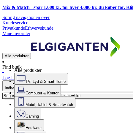
Mix & Match - spar 1.000 kr. for hver 4.000 kr. du køber for. Kl
Spring navigationen over
Kundeservice
Privatkunde
Erhvervskunde
Mine favoritter
Alle produkter
Find butik
Alle produkter
Log ind
TV, Lyd & Smart Home
Indkøbskurv
Computer & Kontor
Mobil, Tablet & Smartwatch
Gaming
Hardware