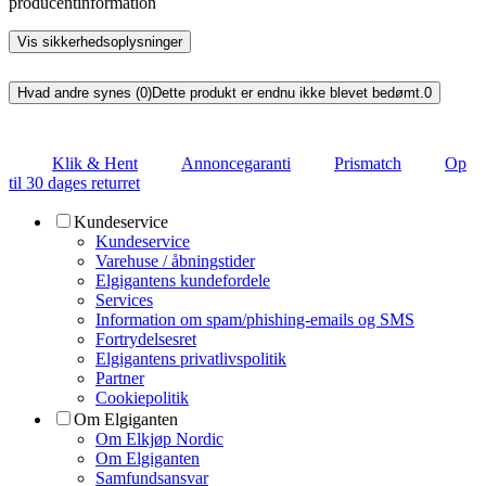
producentinformation
Vis sikkerhedsoplysninger
Hvad andre synes (0)
Dette produkt er endnu ikke blevet bedømt.
0
Klik & Hent
Annoncegaranti
Prismatch
Op
til 30 dages returret
Kundeservice
Kundeservice
Varehuse / åbningstider
Elgigantens kundefordele
Services
Information om spam/phishing-emails og SMS
Fortrydelsesret
Elgigantens privatlivspolitik
Partner
Cookiepolitik
Om Elgiganten
Om Elkjøp Nordic
Om Elgiganten
Samfundsansvar