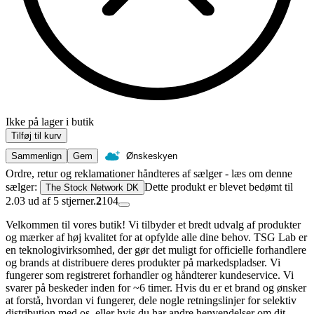
Ikke på lager i butik
Tilføj til kurv
Sammenlign
Gem
Ønskeskyen
Ordre, retur og reklamationer håndteres af sælger - læs om denne
sælger:
Dette produkt er blevet bedømt til
The Stock Network DK
2.03 ud af 5 stjerner.
2
104
Velkommen til vores butik! Vi tilbyder et bredt udvalg af produkter
og mærker af høj kvalitet for at opfylde alle dine behov. TSG Lab er
en teknologivirksomhed, der gør det muligt for officielle forhandlere
og brands at distribuere deres produkter på markedspladser. Vi
fungerer som registreret forhandler og håndterer kundeservice. Vi
svarer på beskeder inden for ~6 timer. Hvis du er et brand og ønsker
at forstå, hvordan vi fungerer, dele nogle retningslinjer for selektiv
distribution med os, eller hvis du har andre henvendelser om dit