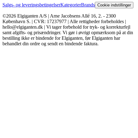
Salgs- og leveringsbetingelser
Kategorier
Brands
Cookie indstillinger
©2026 Elgiganten A/S | Arne Jacobsens Allé 16, 2. - 2300
København S. | CVR: 17237977 | Alle rettigheder forbeholdes |
hello@elgiganten.dk | Vi tager forbehold for tryk- og korrekturfejl
samt afgifts- og prisændringer. Vi gør i øvrigt opmærksom på at din
bestilling ikke er bindende for Elgiganten, før Elgiganten har
behandlet din ordre og sendt en bindende faktura.