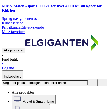
Mix & Match - spar 1.000 kr. for hver 4.000 kr. du køber for.
Klik
her
Spring navigationen over
Kundeservice
Privatkunde
Erhvervskunde
Mine favoritter
Alle produkter
Find butik
Log ind
Indkøbskurv
Alle produkter
TV, Lyd & Smart Home