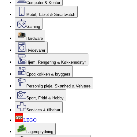
Computer & Kontor
Mobil, Tablet & Smartwatch
Gaming
Hardware
Hvidevarer
Hjem, Rengøring & Køkkenudstyr
Epoq køkken & bryggers
Personlig pleje, Skønhed & Velvære
Sport, Fritid & Hobby
Services & tilbehør
LEGO
Lageroprydning