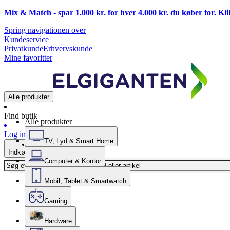
Mix & Match - spar 1.000 kr. for hver 4.000 kr. du køber for. Kl
Spring navigationen over
Kundeservice
Privatkunde
Erhvervskunde
Mine favoritter
Alle produkter
Find butik
Alle produkter
Log ind
TV, Lyd & Smart Home
Indkøbskurv
Computer & Kontor
Mobil, Tablet & Smartwatch
Gaming
Hardware