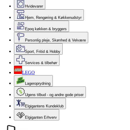
Hvidevarer
Hjem, Rengøring & Køkkenudstyr
Epoq køkken & bryggers
Personlig pleje, Skønhed & Velvære
Sport, Fritid & Hobby
Services & tilbehør
LEGO
Lageroprydning
Ugens tilbud - og andre gode priser
Elgigantens Kundeklub
Elgiganten Erhverv