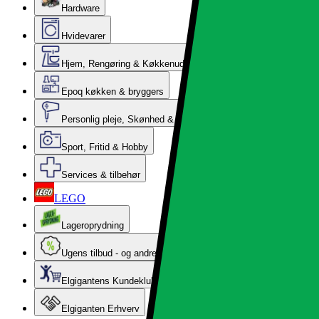
Hardware
Hvidevarer
Hjem, Rengøring & Køkkenudstyr
Epoq køkken & bryggers
Personlig pleje, Skønhed & Velvære
Sport, Fritid & Hobby
Services & tilbehør
LEGO
Lageroprydning
Ugens tilbud - og andre gode priser
Elgigantens Kundeklub
Elgiganten Erhverv