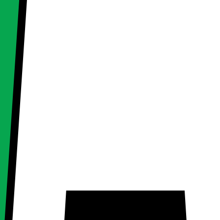
oduktet
oduktet