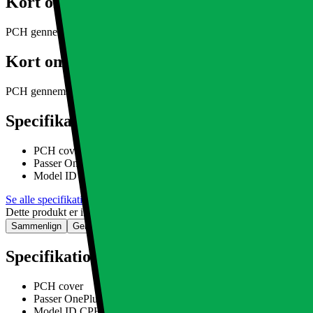
Kort om produktet
PCH gennemsigtig silikone cover OnePlus Nord CE5
Læs mere om pr
Kort om produktet
PCH gennemsigtig silikone cover OnePlus Nord CE5
Læs mere om pr
Specifikationer
PCH cover
Passer OnePlus Nord CE5
Model ID CPH2719
Se alle specifikationer
Dette produkt er ikke tilgængeligt
Sammenlign
Gem
Specifikationer
PCH cover
Passer OnePlus Nord CE5
Model ID CPH2719