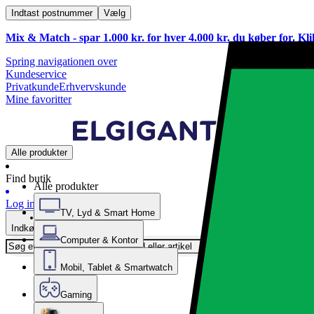
Indtast postnummer
Vælg
Mix & Match - spar 1.000 kr. for hver 4.000 kr. du køber for. Kl
Spring navigationen over
Kundeservice
Privatkunde
Erhvervskunde
Mine favoritter
Alle produkter
Find butik
Alle produkter
Log ind
TV, Lyd & Smart Home
Indkøbskurv
Computer & Kontor
Mobil, Tablet & Smartwatch
Gaming