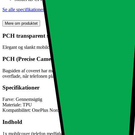
Se alle specifikationer
Mere om produktet
PCH transparent silikone etui til OnePlus Nord CE5
Elegant og slankt mobilcover, der passer perfekt i lommen. Den gennem
PCH (Precise Camera Hole).
Bagsiden af coveret har modeltilpassede udskæringer til kameraet, hv
overflade, når telefonen placeres med forsiden nedad.
Specifikationer
Farve: Gennemsigtig
Materiale: TPU
Kompatibilitet: OnePlus Nord CE5
Indhold
1x mobilcover (telefon medfølger ikke)