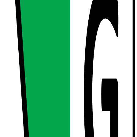
 den tilbyder førsteklasses beskyttelse mod daglig slitage.
 kant, som forhindrer skærmen i at komme i kontakt med en plan