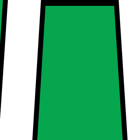
sigtige finish komplementerer din mobiltelefon perfekt, samtidig med at
ilket giver optimal beskyttelse til kameraet. Coveret har også en hævet