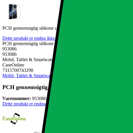
PCH gennemsigtig silikone cover OnePlus Nord CE5
Dette produkt er endnu ikke blevet bedømt.
0
PCH gennemsigtig silikone cover OnePlus Nord CE5
953086
953086
Mobil, Tablet & Smartwatch, Mobiltilbehør, Mobilcovers
CaseOnline
7315700743298
Mobil, Tablet & Smartwatch
Mobiltilbehør
Mobilcovers
PCH gennemsigtig silikone cover OnePlus Nord CE5
Varenummer:
953086
Dette produkt er endnu ikke blevet bedømt.
0