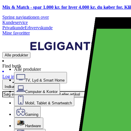
Mix & Match - spar 1.000 kr. for hver 4.000 kr. du køber for. Kl
Spring navigationen over
Kundeservice
Privatkunde
Erhvervskunde
Mine favoritter
Alle produkter
Find butik
Alle produkter
Log ind
TV, Lyd & Smart Home
Indkøbskurv
Computer & Kontor
Mobil, Tablet & Smartwatch
Gaming
Hardware