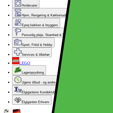
Hvidevarer
Hjem, Rengøring & Køkkenudstyr
Epoq køkken & bryggers
Personlig pleje, Skønhed & Velvære
Sport, Fritid & Hobby
Services & tilbehør
LEGO
Lageroprydning
Ugens tilbud - og andre gode priser
Elgigantens Kundeklub
Elgiganten Erhverv