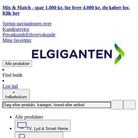
Mix & Match - spar 1.000 kr. for hver 4.000 kr. du køber for.
Klik
her
Spring navigationen over
Kundeservice
Privatkunde
Erhvervskunde
Mine favoritter
Alle produkter
Find butik
Log ind
Indkøbskurv
Alle produkter
TV, Lyd & Smart Home