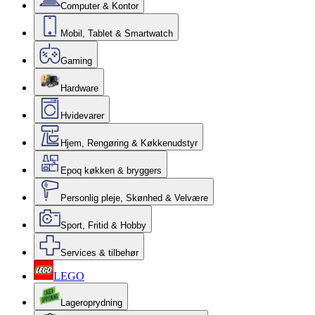
Computer & Kontor
Mobil, Tablet & Smartwatch
Gaming
Hardware
Hvidevarer
Hjem, Rengøring & Køkkenudstyr
Epoq køkken & bryggers
Personlig pleje, Skønhed & Velvære
Sport, Fritid & Hobby
Services & tilbehør
LEGO
Lageroprydning