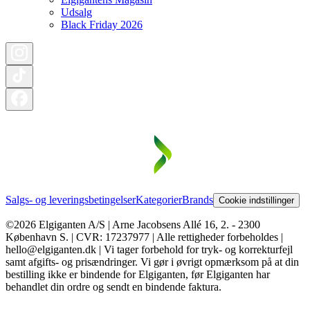
Udsalg
Black Friday 2026
Salgs- og leveringsbetingelser
Kategorier
Brands
Cookie indstillinger
©2026 Elgiganten A/S | Arne Jacobsens Allé 16, 2. - 2300
København S. | CVR: 17237977 | Alle rettigheder forbeholdes |
hello@elgiganten.dk | Vi tager forbehold for tryk- og korrekturfejl
samt afgifts- og prisændringer. Vi gør i øvrigt opmærksom på at din
bestilling ikke er bindende for Elgiganten, før Elgiganten har
behandlet din ordre og sendt en bindende faktura.