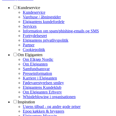
Kundeservice
Kundeservice
Varehuse / åbningstider
Elgigantens kundefordele
Services
Information om spam/phishing-emails og SMS
Fortrydelsesret
Elgigantens privatlivspolitik
Partner
Cookiepolitik
Om Elgiganten
Om Elkjøp Nordic
Om Elgiganten
Samfundsansvar
Presseinformation
Karriere i Elgiganten
Fødevarestyrelsen smiley
Elgigantens Kundeklub
Om Elgiganten Erhverv
Whistleblowing i organisationen
Inspiration
Ugens tilbud - og andre gode priser
Epoq køkken & bryggers
Elgigantens Magasin