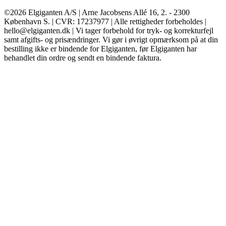
©2026 Elgiganten A/S | Arne Jacobsens Allé 16, 2. - 2300
København S. | CVR: 17237977 | Alle rettigheder forbeholdes |
hello@elgiganten.dk | Vi tager forbehold for tryk- og korrekturfejl
samt afgifts- og prisændringer. Vi gør i øvrigt opmærksom på at din
bestilling ikke er bindende for Elgiganten, før Elgiganten har
behandlet din ordre og sendt en bindende faktura.