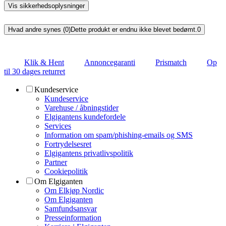
Vis sikkerhedsoplysninger
Hvad andre synes (0)
Dette produkt er endnu ikke blevet bedømt.
0
Klik & Hent
Annoncegaranti
Prismatch
Op
til 30 dages returret
Kundeservice
Kundeservice
Varehuse / åbningstider
Elgigantens kundefordele
Services
Information om spam/phishing-emails og SMS
Fortrydelsesret
Elgigantens privatlivspolitik
Partner
Cookiepolitik
Om Elgiganten
Om Elkjøp Nordic
Om Elgiganten
Samfundsansvar
Presseinformation