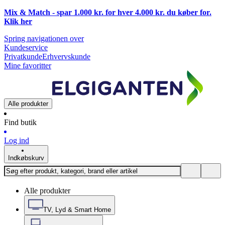
Mix & Match - spar 1.000 kr. for hver 4.000 kr. du køber for.
Klik
her
Spring navigationen over
Kundeservice
Privatkunde
Erhvervskunde
Mine favoritter
Alle produkter
Find butik
Log ind
Indkøbskurv
Alle produkter
TV, Lyd & Smart Home