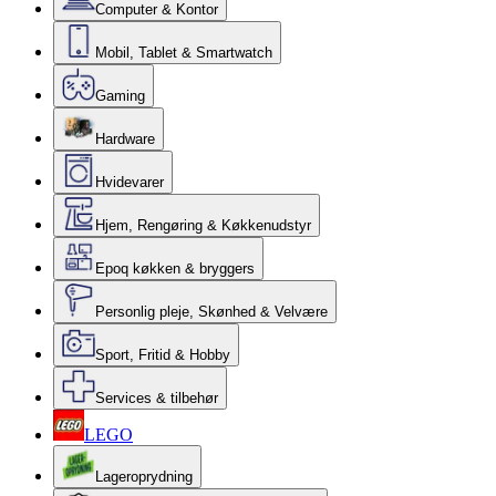
Computer & Kontor
Mobil, Tablet & Smartwatch
Gaming
Hardware
Hvidevarer
Hjem, Rengøring & Køkkenudstyr
Epoq køkken & bryggers
Personlig pleje, Skønhed & Velvære
Sport, Fritid & Hobby
Services & tilbehør
LEGO
Lageroprydning