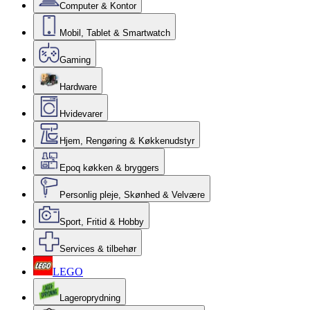
Computer & Kontor
Mobil, Tablet & Smartwatch
Gaming
Hardware
Hvidevarer
Hjem, Rengøring & Køkkenudstyr
Epoq køkken & bryggers
Personlig pleje, Skønhed & Velvære
Sport, Fritid & Hobby
Services & tilbehør
LEGO
Lageroprydning