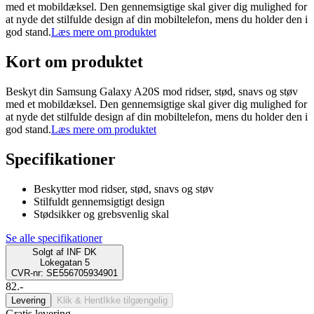
med et mobildæksel. Den gennemsigtige skal giver dig mulighed for
at nyde det stilfulde design af din mobiltelefon, mens du holder den i
god stand.
Læs mere om produktet
Kort om produktet
Beskyt din Samsung Galaxy A20S mod ridser, stød, snavs og støv
med et mobildæksel. Den gennemsigtige skal giver dig mulighed for
at nyde det stilfulde design af din mobiltelefon, mens du holder den i
god stand.
Læs mere om produktet
Specifikationer
Beskytter mod ridser, stød, snavs og støv
Stilfuldt gennemsigtigt design
Stødsikker og grebsvenlig skal
Se alle specifikationer
Solgt af
INF DK
Lokegatan 5
CVR-nr: SE556705934901
82.-
Levering
Klik & Hent
Ikke tilgængelig
Gratis levering