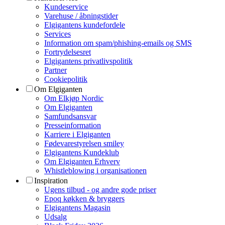
Kundeservice
Varehuse / åbningstider
Elgigantens kundefordele
Services
Information om spam/phishing-emails og SMS
Fortrydelsesret
Elgigantens privatlivspolitik
Partner
Cookiepolitik
Om Elgiganten
Om Elkjøp Nordic
Om Elgiganten
Samfundsansvar
Presseinformation
Karriere i Elgiganten
Fødevarestyrelsen smiley
Elgigantens Kundeklub
Om Elgiganten Erhverv
Whistleblowing i organisationen
Inspiration
Ugens tilbud - og andre gode priser
Epoq køkken & bryggers
Elgigantens Magasin
Udsalg