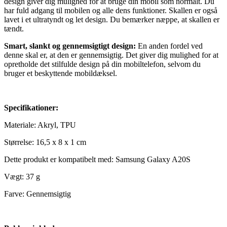
design giver dig mulighed for at bruge din mobil som normalt. Du
har fuld adgang til mobilen og alle dens funktioner. Skallen er også
lavet i et ultratyndt og let design. Du bemærker næppe, at skallen er
tændt.
Smart, slankt og gennemsigtigt design:
En anden fordel ved
denne skal er, at den er gennemsigtig. Det giver dig mulighed for at
opretholde det stilfulde design på din mobiltelefon, selvom du
bruger et beskyttende mobildæksel.
Specifikationer:
Materiale: Akryl, TPU
Størrelse: 16,5 x 8 x 1 cm
Dette produkt er kompatibelt med: Samsung Galaxy A20S
Vægt: 37 g
Farve: Gennemsigtig