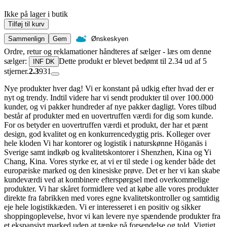
Ikke på lager i butik
Tilføj til kurv
Sammenlign
Gem
Ønskeskyen
Ordre, retur og reklamationer håndteres af sælger - læs om denne
sælger:
Dette produkt er blevet bedømt til 2.34 ud af 5
INF DK
stjerner.
2.3
931
Nye produkter hver dag! Vi er konstant på udkig efter hvad der er
nyt og trendy. Indtil videre har vi sendt produkter til over 100.000
kunder, og vi pakker hundreder af nye pakker dagligt. Vores tilbud
består af produkter med en uovertruffen værdi for dig som kunde.
For os betyder en uovertruffen værdi et produkt, der har et pænt
design, god kvalitet og en konkurrencedygtig pris. Kolleger over
hele kloden Vi har kontorer og logistik i naturskønne Höganäs i
Sverige samt indkøb og kvalitetskontorer i Shenzhen, Kina og Yi
Chang, Kina. Vores styrke er, at vi er til stede i og kender både det
europæiske marked og den kinesiske prøve. Det er her vi kan skabe
kundeværdi ved at kombinere efterspørgsel med overkommelige
produkter. Vi har skåret formidlere ved at købe alle vores produkter
direkte fra fabrikken med vores egne kvalitetskontroller og samtidig
eje hele logistikkæden. Vi er interesseret i en positiv og sikker
shoppingoplevelse, hvor vi kan levere nye spændende produkter fra
et ekspansivt marked uden at tænke på forsendelse og told. Vigtigt