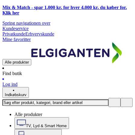
Mix & Match - spar 1.000 kr. for hver 4.000 kr. du køber for.
Klik
her
Spring navigationen over
Kundeservice
Privatkunde
Erhvervskunde
Mine favoritter
Alle produkter
Find butik
Log ind
Indkøbskurv
Alle produkter
TV, Lyd & Smart Home