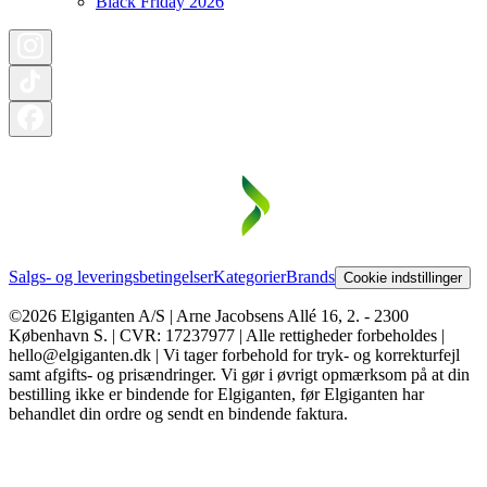
Black Friday 2026
Salgs- og leveringsbetingelser
Kategorier
Brands
Cookie indstillinger
©2026 Elgiganten A/S | Arne Jacobsens Allé 16, 2. - 2300
København S. | CVR: 17237977 | Alle rettigheder forbeholdes |
hello@elgiganten.dk | Vi tager forbehold for tryk- og korrekturfejl
samt afgifts- og prisændringer. Vi gør i øvrigt opmærksom på at din
bestilling ikke er bindende for Elgiganten, før Elgiganten har
behandlet din ordre og sendt en bindende faktura.