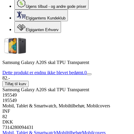
Ugens tilbud - og andre gode priser
Elgigantens Kundeklub
Elgiganten Erhverv
Samsung Galaxy A20S skal TPU Transparent
Dette produkt er endnu ikke blevet bedømt.
0
82.-
Tilføj til kurv
Samsung Galaxy A20S skal TPU Transparent
195549
195549
Mobil, Tablet & Smartwatch, Mobiltilbehør, Mobilcovers
INF
82
DKK
7314280094431
Mobil, Tablet & Smartwatch
Mobiltilbehør
Mobilcovers