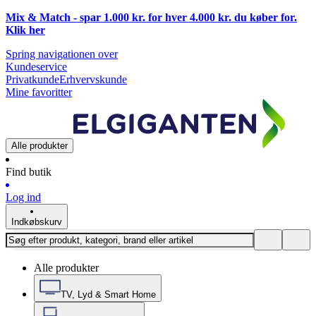
Mix & Match - spar 1.000 kr. for hver 4.000 kr. du køber for.
Klik
her
Spring navigationen over
Kundeservice
Privatkunde
Erhvervskunde
Mine favoritter
Alle produkter
Find butik
Log ind
Indkøbskurv
Alle produkter
TV, Lyd & Smart Home