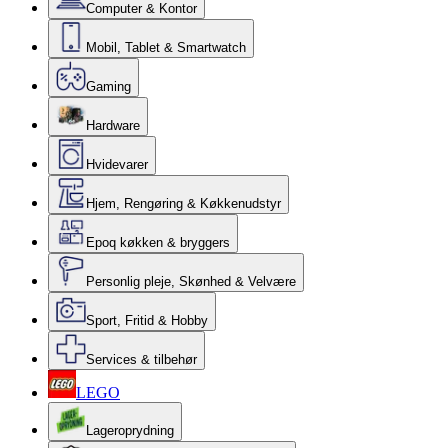
Computer & Kontor
Mobil, Tablet & Smartwatch
Gaming
Hardware
Hvidevarer
Hjem, Rengøring & Køkkenudstyr
Epoq køkken & bryggers
Personlig pleje, Skønhed & Velvære
Sport, Fritid & Hobby
Services & tilbehør
LEGO
Lageroprydning