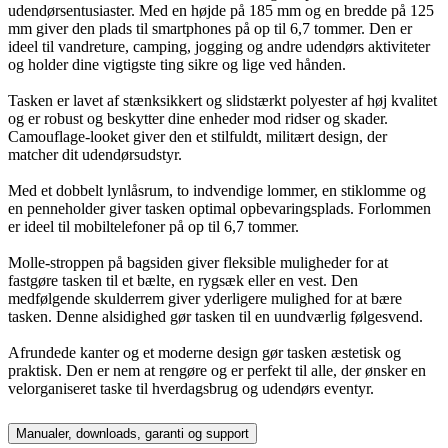
udendørsentusiaster. Med en højde på 185 mm og en bredde på 125
mm giver den plads til smartphones på op til 6,7 tommer. Den er
ideel til vandreture, camping, jogging og andre udendørs aktiviteter
og holder dine vigtigste ting sikre og lige ved hånden.
Tasken er lavet af stænksikkert og slidstærkt polyester af høj kvalitet
og er robust og beskytter dine enheder mod ridser og skader.
Camouflage-looket giver den et stilfuldt, militært design, der
matcher dit udendørsudstyr.
Med et dobbelt lynlåsrum, to indvendige lommer, en stiklomme og
en penneholder giver tasken optimal opbevaringsplads. Forlommen
er ideel til mobiltelefoner på op til 6,7 tommer.
Molle-stroppen på bagsiden giver fleksible muligheder for at
fastgøre tasken til et bælte, en rygsæk eller en vest. Den
medfølgende skulderrem giver yderligere mulighed for at bære
tasken. Denne alsidighed gør tasken til en uundværlig følgesvend.
Afrundede kanter og et moderne design gør tasken æstetisk og
praktisk. Den er nem at rengøre og er perfekt til alle, der ønsker en
velorganiseret taske til hverdagsbrug og udendørs eventyr.
Manualer, downloads, garanti og support