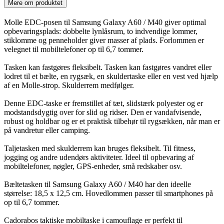
Mere om produktet
Molle EDC-posen til Samsung Galaxy A60 / M40 giver optimal
opbevaringsplads: dobbelte lynlåsrum, to indvendige lommer,
stiklomme og penneholder giver masser af plads. Forlommen er
velegnet til mobiltelefoner op til 6,7 tommer.
Tasken kan fastgøres fleksibelt. Tasken kan fastgøres vandret eller
lodret til et bælte, en rygsæk, en skuldertaske eller en vest ved hjælp
af en Molle-strop. Skulderrem medfølger.
Denne EDC-taske er fremstillet af tæt, slidstærk polyester og er
modstandsdygtig over for slid og ridser. Den er vandafvisende,
robust og holdbar og er et praktisk tilbehør til rygsækken, når man er
på vandretur eller camping.
Taljetasken med skulderrem kan bruges fleksibelt. Til fitness,
jogging og andre udendørs aktiviteter. Ideel til opbevaring af
mobiltelefoner, nøgler, GPS-enheder, små redskaber osv.
Bæltetasken til Samsung Galaxy A60 / M40 har den ideelle
størrelse: 18,5 x 12,5 cm. Hovedlommen passer til smartphones på
op til 6,7 tommer.
Cadorabos taktiske mobiltaske i camouflage er perfekt til