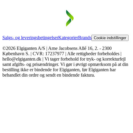
Salgs- og leveringsbetingelser
Kategorier
Brands
Cookie indstillinger
©2026 Elgiganten A/S | Arne Jacobsens Allé 16, 2. - 2300
København S. | CVR: 17237977 | Alle rettigheder forbeholdes |
hello@elgiganten.dk | Vi tager forbehold for tryk- og korrekturfejl
samt afgifts- og prisændringer. Vi gør i øvrigt opmærksom på at din
bestilling ikke er bindende for Elgiganten, før Elgiganten har
behandlet din ordre og sendt en bindende faktura.