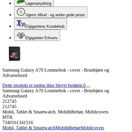
Lageroprydning
Ugens tilbud - og andre gode priser
Elgigantens Kundeklub
Elgiganten Erhverv
Samsung Galaxy A70 Lommebok - cover - Brunbjørn og
Advarselsord
Dette produkt er endnu ikke blevet bedømt.
0
Samsung Galaxy A70 Lommebok - cover - Brunbjørn og
Advarselsord
212745
212745
Mobil, Tablet & Smartwatch, Mobiltilbehør, Mobilcovers
MTK
7340161341516
Mobil, Tablet & Smartwatch
Mobiltilbehør
Mobilcovers