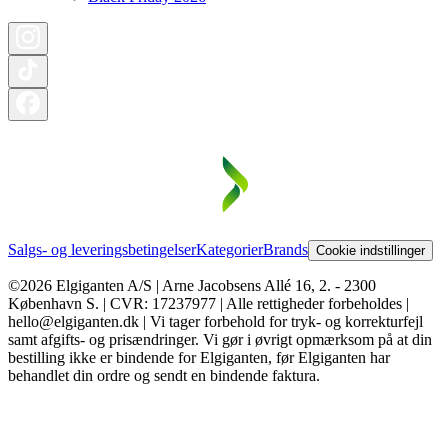
Salgs- og leveringsbetingelser
Kategorier
Brands
Cookie indstillinger
©2026 Elgiganten A/S | Arne Jacobsens Allé 16, 2. - 2300
København S. | CVR: 17237977 | Alle rettigheder forbeholdes |
hello@elgiganten.dk | Vi tager forbehold for tryk- og korrekturfejl
samt afgifts- og prisændringer. Vi gør i øvrigt opmærksom på at din
bestilling ikke er bindende for Elgiganten, før Elgiganten har
behandlet din ordre og sendt en bindende faktura.