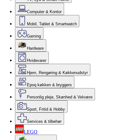
Computer & Kontor
Mobil, Tablet & Smartwatch
Gaming
Hardware
Hvidevarer
Hjem, Rengøring & Køkkenudstyr
Epoq køkken & bryggers
Personlig pleje, Skønhed & Velvære
Sport, Fritid & Hobby
Services & tilbehør
LEGO