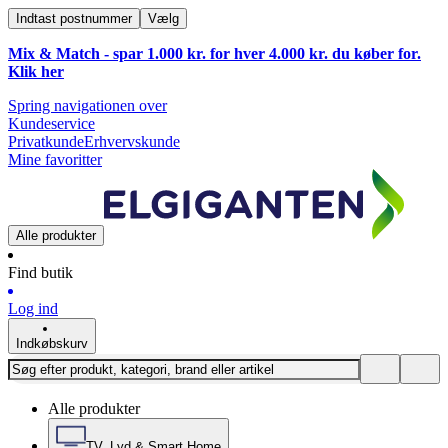
Indtast postnummer
Vælg
Mix & Match - spar 1.000 kr. for hver 4.000 kr. du køber for.
Klik
her
Spring navigationen over
Kundeservice
Privatkunde
Erhvervskunde
Mine favoritter
Alle produkter
Find butik
Log ind
Indkøbskurv
Alle produkter
TV, Lyd & Smart Home