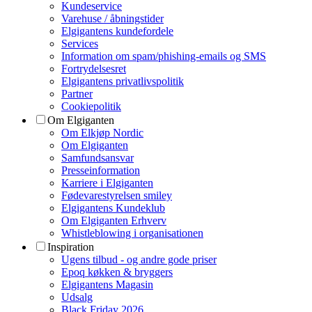
Kundeservice
Varehuse / åbningstider
Elgigantens kundefordele
Services
Information om spam/phishing-emails og SMS
Fortrydelsesret
Elgigantens privatlivspolitik
Partner
Cookiepolitik
Om Elgiganten
Om Elkjøp Nordic
Om Elgiganten
Samfundsansvar
Presseinformation
Karriere i Elgiganten
Fødevarestyrelsen smiley
Elgigantens Kundeklub
Om Elgiganten Erhverv
Whistleblowing i organisationen
Inspiration
Ugens tilbud - og andre gode priser
Epoq køkken & bryggers
Elgigantens Magasin
Udsalg
Black Friday 2026