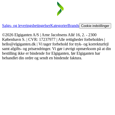
Salgs- og leveringsbetingelser
Kategorier
Brands
Cookie indstillinger
©2026 Elgiganten A/S | Arne Jacobsens Allé 16, 2. - 2300
København S. | CVR: 17237977 | Alle rettigheder forbeholdes |
hello@elgiganten.dk | Vi tager forbehold for tryk- og korrekturfejl
samt afgifts- og prisændringer. Vi gør i øvrigt opmærksom på at din
bestilling ikke er bindende for Elgiganten, før Elgiganten har
behandlet din ordre og sendt en bindende faktura.