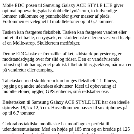
Molle EDC-posen til Samsung Galaxy ACE STYLE LTE giver
optimal opbevaringsplads: dobbelte lynlåsrum, to indvendige
lommer, stiklomme og penneholder giver masser af plads.
Forlommen er velegnet til mobiltelefoner op til 6,7 tommer.
Tasken kan fastgøres fleksibelt. Tasken kan fastgøres vandret eller
lodret til et bælte, en rygsæk, en skuldertaske eller en vest ved hjælp
af en Molle-strop. Skulderrem medfølger.
Denne EDC-taske er fremstillet af tæt, slidstærk polyester og er
modstandsdygtig over for slid og ridser. Den er vandafvisende,
robust og holdbar og er et praktisk tilbehør til rygsækken, når man er
på vandretur eller camping.
Taljetasken med skulderrem kan bruges fleksibelt. Til fitness,
jogging og andre udendørs aktiviteter. Ideel til opbevaring af
mobiltelefoner, nøgler, GPS-enheder, små redskaber osv.
Bæltetasken til Samsung Galaxy ACE STYLE LTE har den ideelle
størrelse: 18,5 x 12,5 cm. Hovedlommen passer til smartphones på
op til 6,7 tommer.
Cadorabos taktiske mobiltaske i camouflage er perfekt til
udendørsentusiaster. Med en højde på 185 mm og en bredde på 125