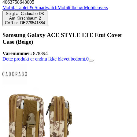
4063758648005
Mobil, Tablet & Smartwatch
Mobiltilbehør
Mobilcovers
Solgt af
Cadorabo DK
Am Kirschbaum 2
CVR-nr: DE279541884
Samsung Galaxy ACE STYLE LTE Etui Cover
Case (Beige)
Varenummer:
878394
Dette produkt er endnu ikke blevet bedømt.
0