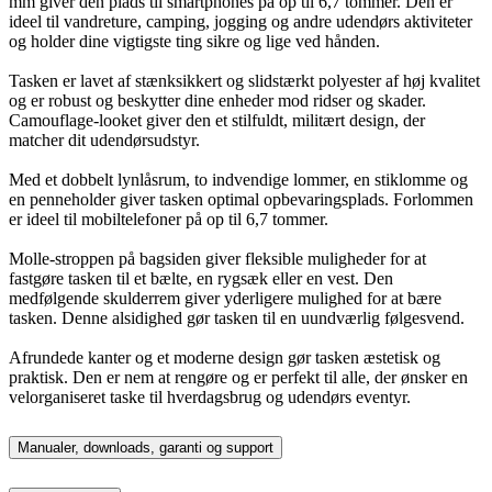
mm giver den plads til smartphones på op til 6,7 tommer. Den er
ideel til vandreture, camping, jogging og andre udendørs aktiviteter
og holder dine vigtigste ting sikre og lige ved hånden.
Tasken er lavet af stænksikkert og slidstærkt polyester af høj kvalitet
og er robust og beskytter dine enheder mod ridser og skader.
Camouflage-looket giver den et stilfuldt, militært design, der
matcher dit udendørsudstyr.
Med et dobbelt lynlåsrum, to indvendige lommer, en stiklomme og
en penneholder giver tasken optimal opbevaringsplads. Forlommen
er ideel til mobiltelefoner på op til 6,7 tommer.
Molle-stroppen på bagsiden giver fleksible muligheder for at
fastgøre tasken til et bælte, en rygsæk eller en vest. Den
medfølgende skulderrem giver yderligere mulighed for at bære
tasken. Denne alsidighed gør tasken til en uundværlig følgesvend.
Afrundede kanter og et moderne design gør tasken æstetisk og
praktisk. Den er nem at rengøre og er perfekt til alle, der ønsker en
velorganiseret taske til hverdagsbrug og udendørs eventyr.
Manualer, downloads, garanti og support