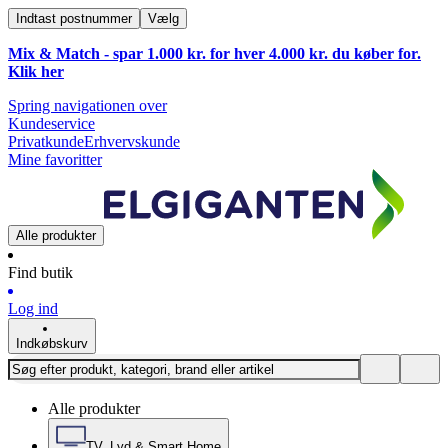
Indtast postnummer
Vælg
Mix & Match - spar 1.000 kr. for hver 4.000 kr. du køber for.
Klik
her
Spring navigationen over
Kundeservice
Privatkunde
Erhvervskunde
Mine favoritter
Alle produkter
Find butik
Log ind
Indkøbskurv
Alle produkter
TV, Lyd & Smart Home