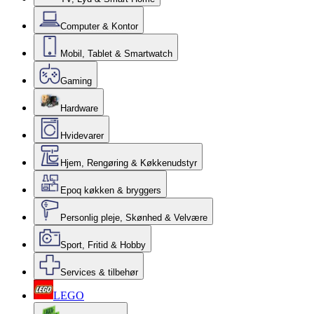
Computer & Kontor
Mobil, Tablet & Smartwatch
Gaming
Hardware
Hvidevarer
Hjem, Rengøring & Køkkenudstyr
Epoq køkken & bryggers
Personlig pleje, Skønhed & Velvære
Sport, Fritid & Hobby
Services & tilbehør
LEGO