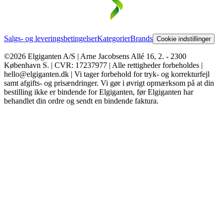
Salgs- og leveringsbetingelser
Kategorier
Brands
Cookie indstillinger
©2026 Elgiganten A/S | Arne Jacobsens Allé 16, 2. - 2300
København S. | CVR: 17237977 | Alle rettigheder forbeholdes |
hello@elgiganten.dk | Vi tager forbehold for tryk- og korrekturfejl
samt afgifts- og prisændringer. Vi gør i øvrigt opmærksom på at din
bestilling ikke er bindende for Elgiganten, før Elgiganten har
behandlet din ordre og sendt en bindende faktura.