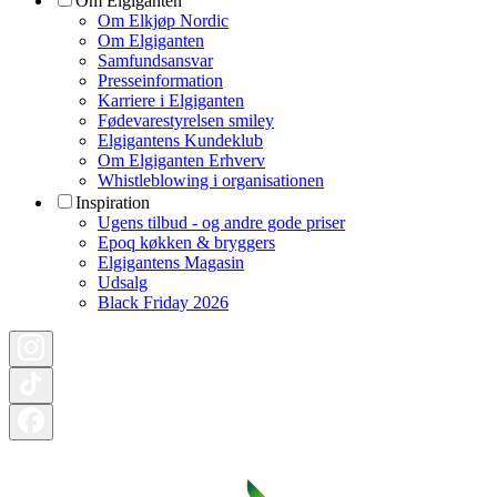
Om Elgiganten
Om Elkjøp Nordic
Om Elgiganten
Samfundsansvar
Presseinformation
Karriere i Elgiganten
Fødevarestyrelsen smiley
Elgigantens Kundeklub
Om Elgiganten Erhverv
Whistleblowing i organisationen
Inspiration
Ugens tilbud - og andre gode priser
Epoq køkken & bryggers
Elgigantens Magasin
Udsalg
Black Friday 2026