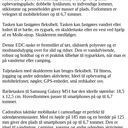
opbevaringsplads: dobbelte lynlåsrum, to indvendige lommer,
stiklomme og penneholder giver masser af plads. Forlommen er
velegnet til mobiltelefoner op til 6,7 tommer.
Tasken kan fastgøres fleksibelt. Tasken kan fastgøres vandret eller
lodret til et bælte, en rygsæk, en skuldertaske eller en vest ved hjælp
af en Molle-strop. Skulderrem medfølger.
Denne EDC-taske er fremstillet af tæt, slidstærk polyester og er
modstandsdygtig over for slid og ridser. Den er vandafvisende,
robust og holdbar og er et praktisk tilbehør til rygsækken, når man er
på vandretur eller camping.
Taljetasken med skulderrem kan bruges fleksibelt. Til fitness,
jogging og andre udendørs aktiviteter. Ideel til opbevaring af
mobiltelefoner, nøgler, GPS-enheder, små redskaber osv.
Bæltetasken til Samsung Galaxy M51 har den ideelle størrelse: 18,5
x 12,5 cm. Hovedlommen passer til smartphones på op til 6,7
tommer.
Cadorabos taktiske mobiltaske i camouflage er perfekt til
udendørsentusiaster. Med en højde på 185 mm og en bredde på 125
mm giver den plads til smartphones på op til 6,7 tommer. Den er
ideel til vandreture, camping, jogging og andre udendørs aktiviteter