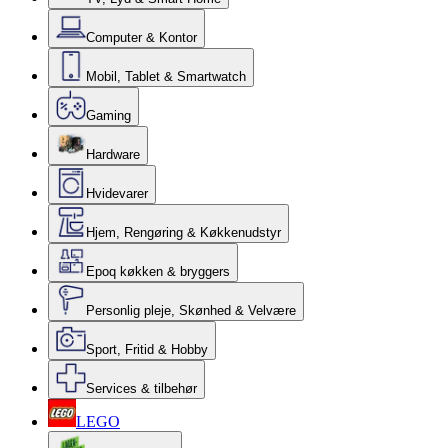
Computer & Kontor
Mobil, Tablet & Smartwatch
Gaming
Hardware
Hvidevarer
Hjem, Rengøring & Køkkenudstyr
Epoq køkken & bryggers
Personlig pleje, Skønhed & Velvære
Sport, Fritid & Hobby
Services & tilbehør
LEGO