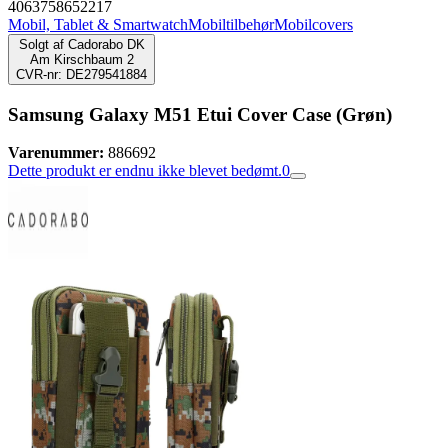
4063758652217
Mobil, Tablet & Smartwatch
Mobiltilbehør
Mobilcovers
Solgt af
Cadorabo DK
Am Kirschbaum 2
CVR-nr: DE279541884
Samsung Galaxy M51 Etui Cover Case (Grøn)
Varenummer:
886692
Dette produkt er endnu ikke blevet bedømt.
0