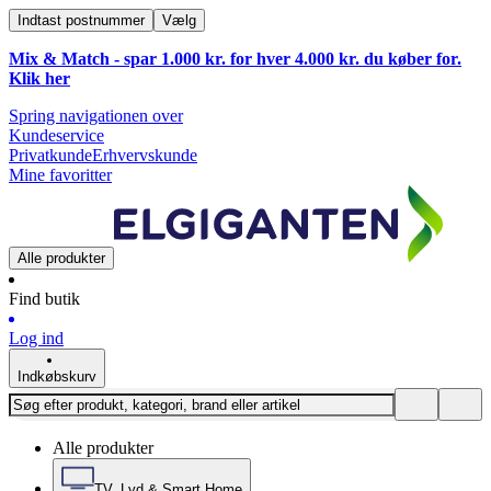
Indtast postnummer
Vælg
Mix & Match - spar 1.000 kr. for hver 4.000 kr. du køber for.
Klik
her
Spring navigationen over
Kundeservice
Privatkunde
Erhvervskunde
Mine favoritter
Alle produkter
Find butik
Log ind
Indkøbskurv
Alle produkter
TV, Lyd & Smart Home