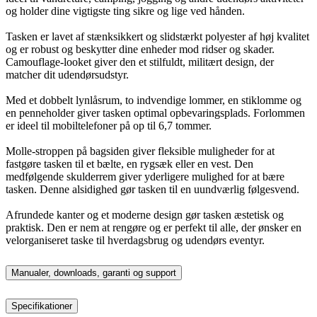
og holder dine vigtigste ting sikre og lige ved hånden.
Tasken er lavet af stænksikkert og slidstærkt polyester af høj kvalitet
og er robust og beskytter dine enheder mod ridser og skader.
Camouflage-looket giver den et stilfuldt, militært design, der
matcher dit udendørsudstyr.
Med et dobbelt lynlåsrum, to indvendige lommer, en stiklomme og
en penneholder giver tasken optimal opbevaringsplads. Forlommen
er ideel til mobiltelefoner på op til 6,7 tommer.
Molle-stroppen på bagsiden giver fleksible muligheder for at
fastgøre tasken til et bælte, en rygsæk eller en vest. Den
medfølgende skulderrem giver yderligere mulighed for at bære
tasken. Denne alsidighed gør tasken til en uundværlig følgesvend.
Afrundede kanter og et moderne design gør tasken æstetisk og
praktisk. Den er nem at rengøre og er perfekt til alle, der ønsker en
velorganiseret taske til hverdagsbrug og udendørs eventyr.
Manualer, downloads, garanti og support
Specifikationer