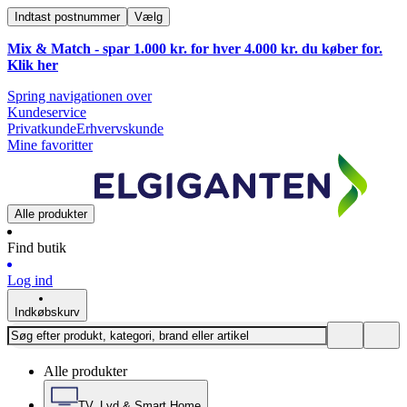
Indtast postnummer
Vælg
Mix & Match - spar 1.000 kr. for hver 4.000 kr. du køber for.
Klik
her
Spring navigationen over
Kundeservice
Privatkunde
Erhvervskunde
Mine favoritter
Alle produkter
Find butik
Log ind
Indkøbskurv
Alle produkter
TV, Lyd & Smart Home