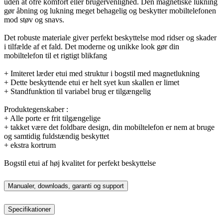
uden at ofre komfort eller brugervenlighed. Den magnetiske lukning
gør åbning og lukning meget behagelig og beskytter mobiltelefonen
mod støv og snavs.
Det robuste materiale giver perfekt beskyttelse mod ridser og skader
i tilfælde af et fald. Det moderne og unikke look gør din
mobiltelefon til et rigtigt blikfang
+ Imiteret læder etui med struktur i bogstil med magnetlukning
+ Dette beskyttende etui er helt syet kun skallen er limet
+ Standfunktion til variabel brug er tilgængelig
Produktegenskaber :
+ Alle porte er frit tilgængelige
+ takket være det foldbare design, din mobiltelefon er nem at bruge
og samtidig fuldstændig beskyttet
+ ekstra kortrum
Bogstil etui af høj kvalitet for perfekt beskyttelse
Manualer, downloads, garanti og support
Specifikationer