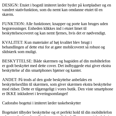
DESIGN: Etuiet i bogstil imiteret læder byder på kortpladser og en
vandret stativfunktion, som du nemt kan omdanne etuiet til en
skærm.
FUNKTION: Alle funktioner, knapper og porte kan bruges uden
begrænsninger. Enheden klikkes ind i etuiet limet til
beskyttelsescoveret og kan nemt fjernes, hvis det er nødvendigt.
KVALITET: Kun materialer af høj kvalitet blev brugt i
behandlingen af dette etui for at gøre mobilcoveret så robust og
slidstærk som muligt.
BESKYTTELSE: Både skærmen og bagsiden af din mobiltelefon
er godt beskyttet med dette cover. Det indbyggede etui giver ekstra
beskyttelse af din smartphones hjørner og kanter.
ANDET: På trods af den gode beskyttelse anbefales en
beskyttelsesfilm til skærmen, som giver skærmen ekstra beskyttelse
mod ridser. Dette er tilgængeligt i vores butik. Den viste smartphone
er IKKE inkluderet i leveringsomfanget!
Cadorabo bogetui i imiteret læder taskebeskytter
Bogetuiet tilbyder beskyttelse og et perfekt hold til din mobiltelefon