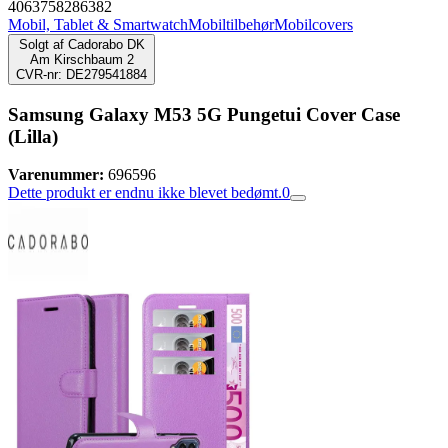
4063758286382
Mobil, Tablet & Smartwatch
Mobiltilbehør
Mobilcovers
Solgt af
Cadorabo DK
Am Kirschbaum 2
CVR-nr: DE279541884
Samsung Galaxy M53 5G Pungetui Cover Case
(Lilla)
Varenummer:
696596
Dette produkt er endnu ikke blevet bedømt.
0