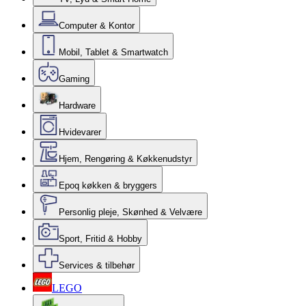
Computer & Kontor
Mobil, Tablet & Smartwatch
Gaming
Hardware
Hvidevarer
Hjem, Rengøring & Køkkenudstyr
Epoq køkken & bryggers
Personlig pleje, Skønhed & Velvære
Sport, Fritid & Hobby
Services & tilbehør
LEGO