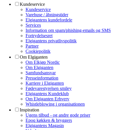
Kundeservice
Kundeservice
Varehuse / åbningstider
Elgigantens kundefordele
Services
Information om spam/phishing-emails og SMS
Fortrydelsesret
Elgigantens privatlivspolitik
Partner
Cookiepolitik
Om Elgiganten
Om Elkjøp Nordic
Om Elgiganten
Samfundsansvar
Presseinformation
Karriere i Elgiganten
Fødevarestyrelsen smiley
Elgigantens Kundeklub
Om Elgiganten Erhverv
Whistleblowing i organisationen
Inspiration
Ugens tilbud - og andre gode priser
Epoq køkken & bryggers
Elgigantens Magasin