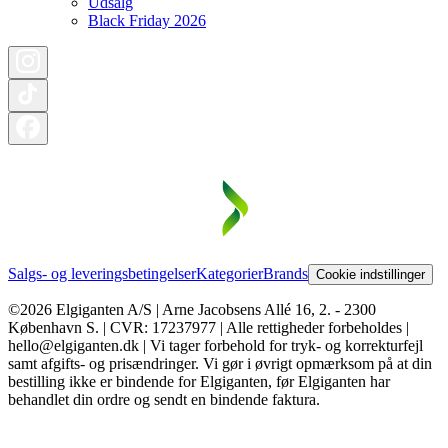
Udsalg
Black Friday 2026
Salgs- og leveringsbetingelser
Kategorier
Brands
Cookie indstillinger
©2026 Elgiganten A/S | Arne Jacobsens Allé 16, 2. - 2300
København S. | CVR: 17237977 | Alle rettigheder forbeholdes |
hello@elgiganten.dk | Vi tager forbehold for tryk- og korrekturfejl
samt afgifts- og prisændringer. Vi gør i øvrigt opmærksom på at din
bestilling ikke er bindende for Elgiganten, før Elgiganten har
behandlet din ordre og sendt en bindende faktura.