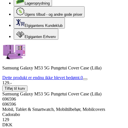
Lageroprydning
Ugens tilbud - og andre gode priser
Elgigantens Kundeklub
Elgiganten Erhverv
Samsung Galaxy M53 5G Pungetui Cover Case (Lilla)
Dette produkt er endnu ikke blevet bedømt.
0
129.-
Tilføj til kurv
Samsung Galaxy M53 5G Pungetui Cover Case (Lilla)
696596
696596
Mobil, Tablet & Smartwatch, Mobiltilbehør, Mobilcovers
Cadorabo
129
DKK