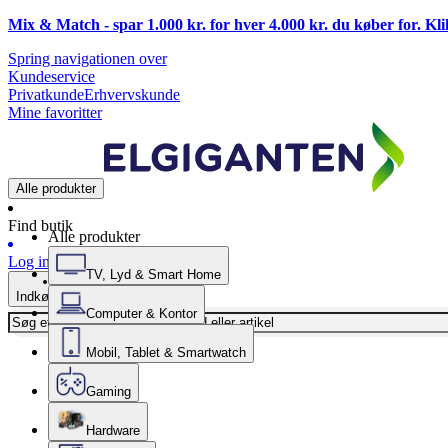
Mix & Match - spar 1.000 kr. for hver 4.000 kr. du køber for. Kl
Spring navigationen over
Kundeservice
Privatkunde
Erhvervskunde
Mine favoritter
Alle produkter
Find butik
Alle produkter
Log ind
TV, Lyd & Smart Home
Indkøbskurv
Computer & Kontor
Mobil, Tablet & Smartwatch
Gaming
Hardware