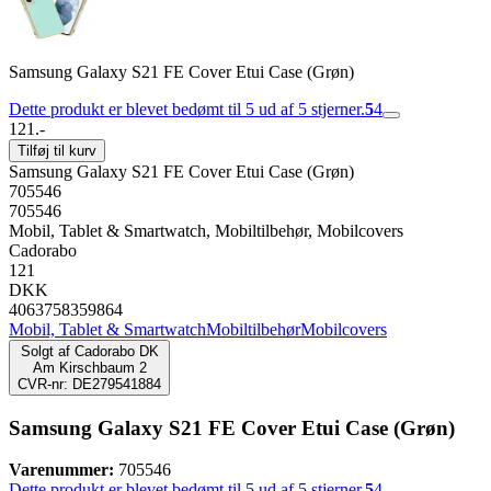
Samsung Galaxy S21 FE Cover Etui Case (Grøn)
Dette produkt er blevet bedømt til 5 ud af 5 stjerner.
5
4
121.-
Tilføj til kurv
Samsung Galaxy S21 FE Cover Etui Case (Grøn)
705546
705546
Mobil, Tablet & Smartwatch, Mobiltilbehør, Mobilcovers
Cadorabo
121
DKK
4063758359864
Mobil, Tablet & Smartwatch
Mobiltilbehør
Mobilcovers
Solgt af
Cadorabo DK
Am Kirschbaum 2
CVR-nr: DE279541884
Samsung Galaxy S21 FE Cover Etui Case (Grøn)
Varenummer:
705546
Dette produkt er blevet bedømt til 5 ud af 5 stjerner.
5
4