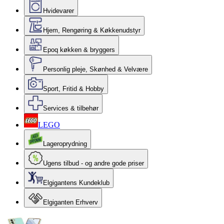
Hvidevarer
Hjem, Rengøring & Køkkenudstyr
Epoq køkken & bryggers
Personlig pleje, Skønhed & Velvære
Sport, Fritid & Hobby
Services & tilbehør
LEGO
Lageroprydning
Ugens tilbud - og andre gode priser
Elgigantens Kundeklub
Elgiganten Erhverv