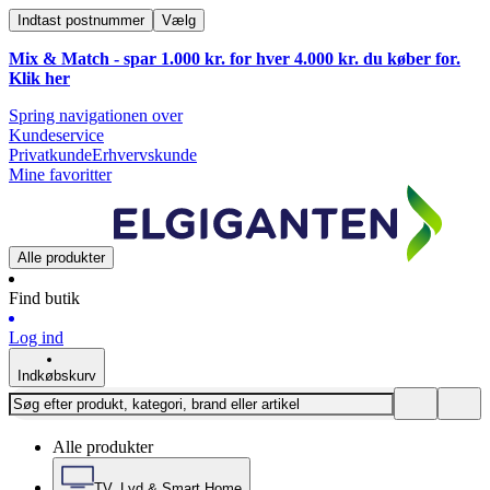
Indtast postnummer
Vælg
Mix & Match - spar 1.000 kr. for hver 4.000 kr. du køber for.
Klik
her
Spring navigationen over
Kundeservice
Privatkunde
Erhvervskunde
Mine favoritter
Alle produkter
Find butik
Log ind
Indkøbskurv
Alle produkter
TV, Lyd & Smart Home