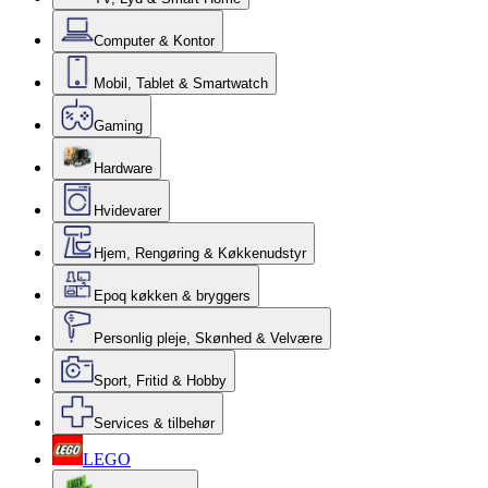
Computer & Kontor
Mobil, Tablet & Smartwatch
Gaming
Hardware
Hvidevarer
Hjem, Rengøring & Køkkenudstyr
Epoq køkken & bryggers
Personlig pleje, Skønhed & Velvære
Sport, Fritid & Hobby
Services & tilbehør
LEGO