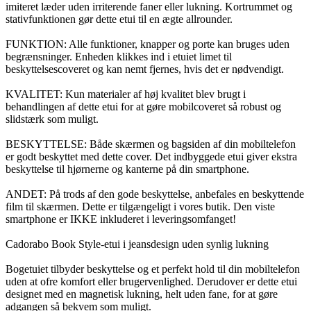
imiteret læder uden irriterende faner eller lukning. Kortrummet og
stativfunktionen gør dette etui til en ægte allrounder.
FUNKTION: Alle funktioner, knapper og porte kan bruges uden
begrænsninger. Enheden klikkes ind i etuiet limet til
beskyttelsescoveret og kan nemt fjernes, hvis det er nødvendigt.
KVALITET: Kun materialer af høj kvalitet blev brugt i
behandlingen af dette etui for at gøre mobilcoveret så robust og
slidstærk som muligt.
BESKYTTELSE: Både skærmen og bagsiden af din mobiltelefon
er godt beskyttet med dette cover. Det indbyggede etui giver ekstra
beskyttelse til hjørnerne og kanterne på din smartphone.
ANDET: På trods af den gode beskyttelse, anbefales en beskyttende
film til skærmen. Dette er tilgængeligt i vores butik. Den viste
smartphone er IKKE inkluderet i leveringsomfanget!
Cadorabo Book Style-etui i jeansdesign uden synlig lukning
Bogetuiet tilbyder beskyttelse og et perfekt hold til din mobiltelefon
uden at ofre komfort eller brugervenlighed. Derudover er dette etui
designet med en magnetisk lukning, helt uden fane, for at gøre
adgangen så bekvem som muligt.