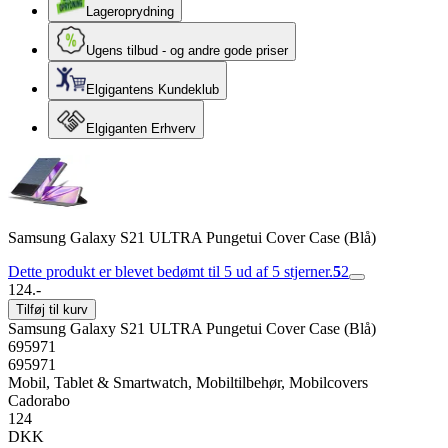
Lageroprydning
Ugens tilbud - og andre gode priser
Elgigantens Kundeklub
Elgiganten Erhverv
Samsung Galaxy S21 ULTRA Pungetui Cover Case (Blå)
Dette produkt er blevet bedømt til 5 ud af 5 stjerner.
5
2
124.-
Tilføj til kurv
Samsung Galaxy S21 ULTRA Pungetui Cover Case (Blå)
695971
695971
Mobil, Tablet & Smartwatch, Mobiltilbehør, Mobilcovers
Cadorabo
124
DKK