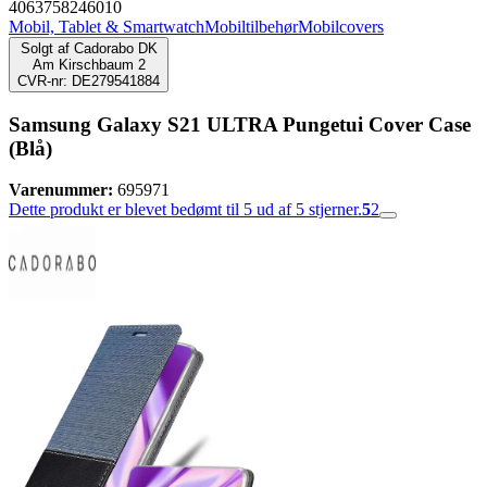
4063758246010
Mobil, Tablet & Smartwatch
Mobiltilbehør
Mobilcovers
Solgt af
Cadorabo DK
Am Kirschbaum 2
CVR-nr: DE279541884
Samsung Galaxy S21 ULTRA Pungetui Cover Case
(Blå)
Varenummer:
695971
Dette produkt er blevet bedømt til 5 ud af 5 stjerner.
5
2