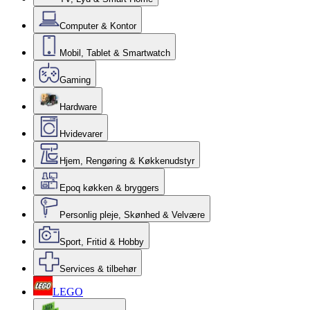
Computer & Kontor
Mobil, Tablet & Smartwatch
Gaming
Hardware
Hvidevarer
Hjem, Rengøring & Køkkenudstyr
Epoq køkken & bryggers
Personlig pleje, Skønhed & Velvære
Sport, Fritid & Hobby
Services & tilbehør
LEGO