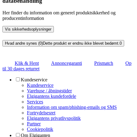
databehandling
Her finder du information om generel produktsikkerhed og
producentinformation
Vis sikkerhedsoplysninger
Hvad andre synes (0)
Dette produkt er endnu ikke blevet bedømt.
0
Klik & Hent
Annoncegaranti
Prismatch
Op
til 30 dages returret
Kundeservice
Kundeservice
Varehuse / åbningstider
Elgigantens kundefordele
Services
Information om spam/phishing-emails og SMS
Fortrydelsesret
Elgigantens privatlivspolitik
Partner
Cookiepolitik
Om Elgiganten