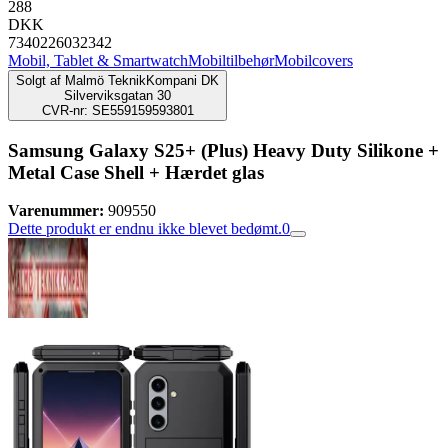
288
DKK
7340226032342
Mobil, Tablet & Smartwatch
Mobiltilbehør
Mobilcovers
Solgt af
Malmö TeknikKompani DK
Silverviksgatan 30
CVR-nr: SE559159593801
Samsung Galaxy S25+ (Plus) Heavy Duty Silikone +
Metal Case Shell + Hærdet glas
Varenummer:
909550
Dette produkt er endnu ikke blevet bedømt.
0