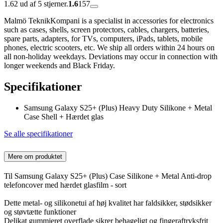
1.62 ud af 5 stjerner.
1.6
157
Malmö TeknikKompani is a specialist in accessories for electronics
such as cases, shells, screen protectors, cables, chargers, batteries,
spare parts, adapters, for TVs, computers, iPads, tablets, mobile
phones, electric scooters, etc. We ship all orders within 24 hours on
all non-holiday weekdays. Deviations may occur in connection with
longer weekends and Black Friday.
Specifikationer
Samsung Galaxy S25+ (Plus) Heavy Duty Silikone + Metal
Case Shell + Hærdet glas
Se alle specifikationer
Mere om produktet
Til Samsung Galaxy S25+ (Plus) Case Silikone + Metal Anti-drop
telefoncover med hærdet glasfilm - sort
Dette metal- og silikonetui af høj kvalitet har faldsikker, stødsikker
og støvtætte funktioner
Delikat gummieret overflade sikrer behageligt og fingeraftryksfrit