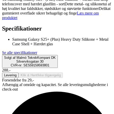
telefoncover med hærdet glasfilm - sortDette metal- og silikonetui af
høj kvalitet har faldsikker, stødsikker og støvtætte funktionerDelikat
gummieret overflade sikrer behageligt og finge
Læs mere om
produktet
Specifikationer
Samsung Galaxy S25+ (Plus) Heavy Duty Silikone + Metal
Case Shell + Hærdet glas
Se alle specifikationer
Solgt af
Malmö TeknikKompani DK
Silverviksgatan 30
CVR-nr: SE559159593801
288.-
Levering
Klik & Hent
Ikke tilgængelig
Forsendelse fra 29,-
Afhængig af område og kapacitet. Se alle leveringsmulighederne i
check-out