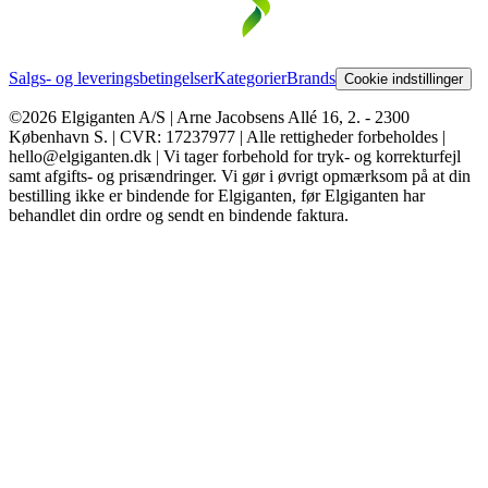
Salgs- og leveringsbetingelser
Kategorier
Brands
Cookie indstillinger
©2026 Elgiganten A/S | Arne Jacobsens Allé 16, 2. - 2300
København S. | CVR: 17237977 | Alle rettigheder forbeholdes |
hello@elgiganten.dk | Vi tager forbehold for tryk- og korrekturfejl
samt afgifts- og prisændringer. Vi gør i øvrigt opmærksom på at din
bestilling ikke er bindende for Elgiganten, før Elgiganten har
behandlet din ordre og sendt en bindende faktura.