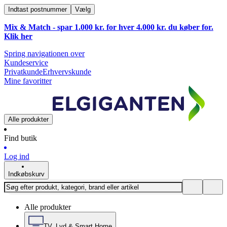
Indtast postnummer
Vælg
Mix & Match - spar 1.000 kr. for hver 4.000 kr. du køber for.
Klik
her
Spring navigationen over
Kundeservice
Privatkunde
Erhvervskunde
Mine favoritter
Alle produkter
Find butik
Log ind
Indkøbskurv
Alle produkter
TV, Lyd & Smart Home