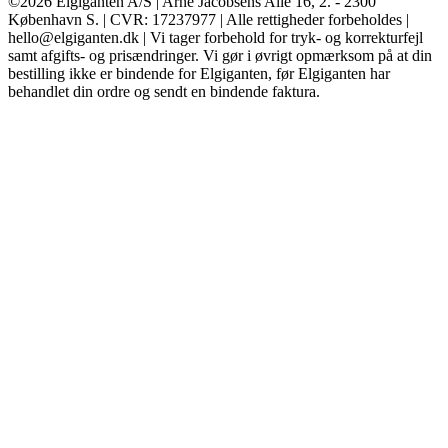
©2026 Elgiganten A/S | Arne Jacobsens Allé 16, 2. - 2300
København S. | CVR: 17237977 | Alle rettigheder forbeholdes |
hello@elgiganten.dk | Vi tager forbehold for tryk- og korrekturfejl
samt afgifts- og prisændringer. Vi gør i øvrigt opmærksom på at din
bestilling ikke er bindende for Elgiganten, før Elgiganten har
behandlet din ordre og sendt en bindende faktura.