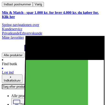
Indtast postnummer
Vælg
Mix & Match - spar 1.000 kr. for hver 4.000 kr. du køber for.
Klik
her
Spring navigationen over
Kundeservice
Privatkunde
Erhvervskunde
Mine favoritter
Alle produkter
Find butik
Log ind
Indkøbskurv
Alle produkter
TV, Lyd & Smart Home