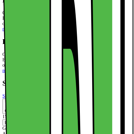
Kort om produktet
Oplev den perfekte blanding af beskyttelse og stil med X-LEVEL
Bojue-3 Series. Dette cover er fremstillet af holdbart PU-læder, TPU
og PC, der beskytter din telefon mod hverdagens stød og ridser.
Læs
mere om produktet
Kort om produktet
Oplev den perfekte blanding af beskyttelse og stil med X-LEVEL
Bojue-3 Series. Dette cover er fremstillet af holdbart PU-læder, TPU
og PC, der beskytter din telefon mod hverdagens stød og ridser.
Læs
mere om produktet
Specifikationer
Se alle specifikationer
Solgt af
Skalofodral DK
Låskolvgatan 4
CVR-nr: SE556907867701
155.-
Levering
Klik & Hent
Ikke tilgængelig
Gratis levering
Afhængig af område og kapacitet. Se alle leveringsmulighederne i