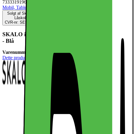
7333319196380
Mobil, Tablet & Smartwatch
Mobiltilbehør
Mobilcovers
Solgt af
Skalofodral DK
Låskolvgatan 4
CVR-nr: SE556907867701
SKALO iPhone 16e X-LEVEL Bojue-3 Series Cover
- Blå
Varenummer:
910368
Dette produkt er endnu ikke blevet bedømt.
0