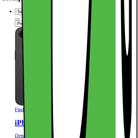
Sammenlign
Produktdatablad
Findes i flere varianter
iPhone 16e smartphone 128GB (Sort)
Dette produkt er blevet bedømt til 4.7 ud af 5 stjerner.
4.7
993