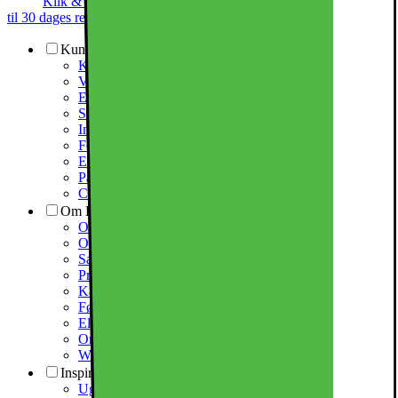
Klik & Hent
Annoncegaranti
Prismatch
Op
til 30 dages returret
Kundeservice
Kundeservice
Varehuse / åbningstider
Elgigantens kundefordele
Services
Information om spam/phishing-emails og SMS
Fortrydelsesret
Elgigantens privatlivspolitik
Partner
Cookiepolitik
Om Elgiganten
Om Elkjøp Nordic
Om Elgiganten
Samfundsansvar
Presseinformation
Karriere i Elgiganten
Fødevarestyrelsen smiley
Elgigantens Kundeklub
Om Elgiganten Erhverv
Whistleblowing i organisationen
Inspiration
Ugens tilbud - og andre gode priser