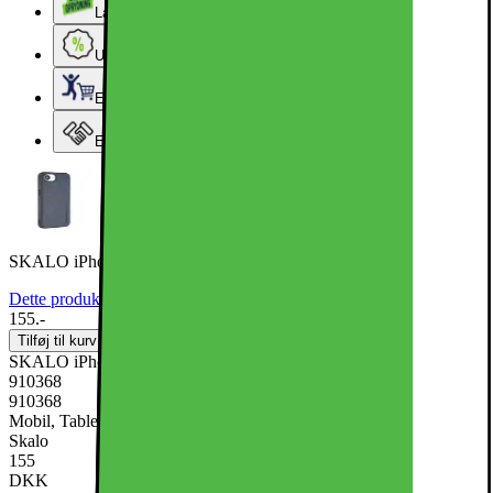
Lageroprydning
Ugens tilbud - og andre gode priser
Elgigantens Kundeklub
Elgiganten Erhverv
SKALO iPhone 16e X-LEVEL Bojue-3 Series Cover - Blå
Dette produkt er endnu ikke blevet bedømt.
0
155.-
Tilføj til kurv
SKALO iPhone 16e X-LEVEL Bojue-3 Series Cover - Blå
910368
910368
Mobil, Tablet & Smartwatch, Mobiltilbehør, Mobilcovers
Skalo
155
DKK