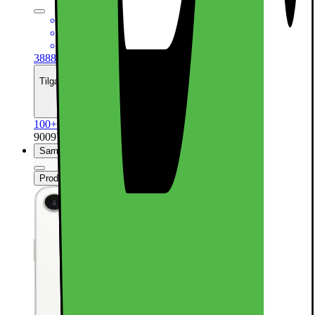
6,1“ Super Retina XDR-skærm
48 MP 2-i-1 kamerasystem
Kraftfuld A18-chip
3888.-
Tilgængelig med finansiering
Se månedspris
100+ på lager online
| På lager i 48 varehus(e).
900970
Sammenlign
Produktdatablad