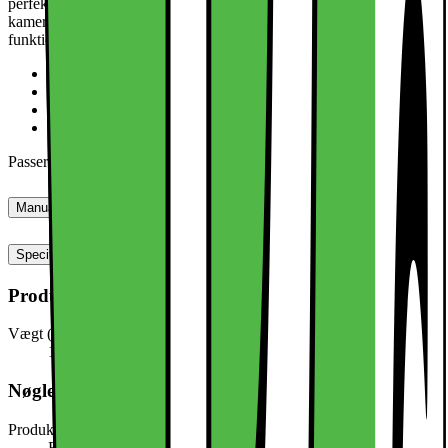
perfekt til forretningsbrug. De hævede kanter beskytter skærmen og
kameraet, mens de præcise udskæringer giver nem adgang til alle
funktioner. TPU og PU-læder sikrer et behageligt og sikkert greb.
PU-læder, TPU og PC materialer
Hævede kanter for ekstra beskyttelse
Præcise udskæringer for nem adgang
Komfortabelt og sikkert greb
Passer til:
iPhone 16e
Manualer, downloads, garanti og support
Specifikationer
Produktmål
Vægt (inkl. emballage)
100,0 g
Nøglespecifikation
Produkttype
Etui til mobiltelefon