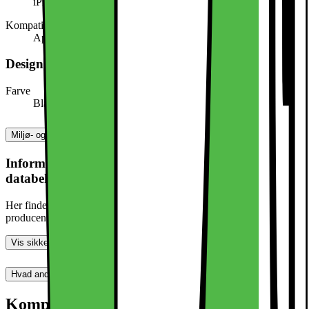
iPhone 16E
Kompatibel med (mærke)
Apple
Design, form og placering
Farve
Blå
Miljø- og sikkerhedsoplysninger
Information om produktsikkerhed og
databehandling
Her finder du information om generel produktsikkerhed og
producentinformation
Vis sikkerhedsoplysninger
Hvad andre synes (0)
Dette produkt er endnu ikke blevet bedømt.
0
Kompatibel med