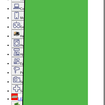
Computer & Kontor
Mobil, Tablet & Smartwatch
Gaming
Hardware
Hvidevarer
Hjem, Rengøring & Køkkenudstyr
Epoq køkken & bryggers
Personlig pleje, Skønhed & Velvære
Sport, Fritid & Hobby
Services & tilbehør
LEGO