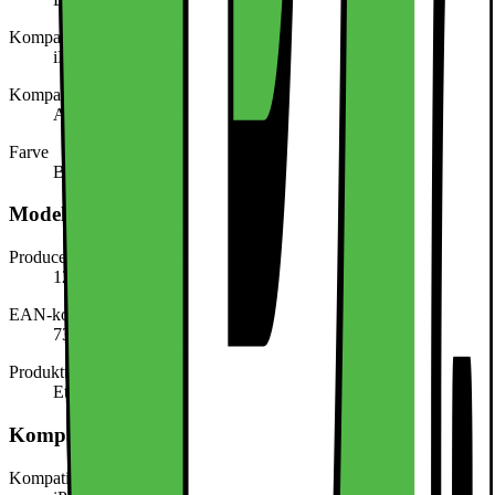
Kompatibel med (model/serie)
iPhone 16E
Kompatibel med (mærke)
Apple
Farve
Blå
Modelbeskrivelse
Producentens varenummer
123693320
EAN-kode
7333319196380
Produkttype
Etui til mobiltelefon
Kompatibilitet
Kompatibel med (model/serie)