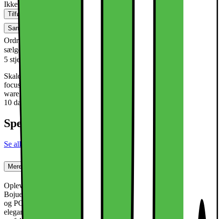
Ikke på lager i butik
Tilføj til kurv
Sammenlign
Gem
Ønskeskyen
Ordre, retur og reklamationer håndteres af sælger - læs om denne
sælger:
Dette produkt er blevet bedømt til 1.2 ud af
Skalofodral DK
5 stjerner.
1.2
5
Skalofodral (SKALO AB) is a Swedish based company with main
focus on phone cases and accessories. All items will leave our
warehouse in Sweden within 1 business day. Expected delivery is 3-
10 days.
Specifikationer
Se alle specifikationer
Mere om produktet
Oplev den perfekte blanding af beskyttelse og stil med X-LEVEL
Bojue-3 Series. Dette cover er fremstillet af holdbart PU-læder, TPU
og PC, der beskytter din telefon mod hverdagens stød og ridser. Det
elegante design i PU-læder giver et sofistikeret look, der passer