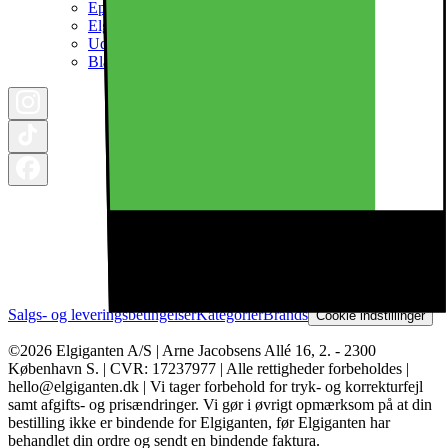
Epoq køkken & bryggers
Elgigantens Magasin
Udsalg
Black Friday 2026
Salgs- og leveringsbetingelser
Kategorier
Brands
Cookie indstillinger
©2026 Elgiganten A/S | Arne Jacobsens Allé 16, 2. - 2300
København S. | CVR: 17237977 | Alle rettigheder forbeholdes |
hello@elgiganten.dk | Vi tager forbehold for tryk- og korrekturfejl
samt afgifts- og prisændringer. Vi gør i øvrigt opmærksom på at din
bestilling ikke er bindende for Elgiganten, før Elgiganten har
behandlet din ordre og sendt en bindende faktura.