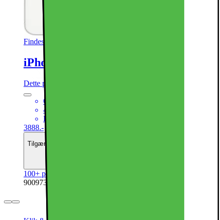
Findes i flere varianter
iPhone 16e smartphone 128GB (Hvid)
Dette produkt er blevet bedømt til 4.7 ud af 5 stjerner.
4.7
993
6,1“ Super Retina XDR-skærm
40MP 2-i-1 kamerasystem
Kraftfuld A18-chip
3888.-
Tilgængelig med finansiering
Se månedspris
100+ på lager online
| På lager i 48 varehus(e).
900973