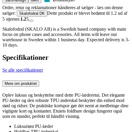
Sammenlign
Gem
Ønskeskyen
Ordre, retur og reklamationer håndteres af sælger - læs om denne
sælger:
Dette produkt er blevet bedømt til 1.2 ud af
Skalofodral DK
5 stjerner.
1.2
5
Skalofodral (SKALO AB) is a Swedish based company with main
focus on phone cases and accessories. All items will leave our
warehouse in Sweden within 1 business day. Expected delivery is 3-
10 days.
Specifikationer
Se alle specifikationer
Mere om produktet
Oplev luksus og beskyttelse med dette PU-læderetui. Det elegante
PU-læder og den robuste TPU-inderskal beskytter din enhed mod
stød og ridser. De praktiske kortspor gør det nemt at medbringe dine
vigtigste kort og kontanter. Etuiets foldbare design fungerer også
som en stander, perfekt til håndfri visning.
Luksuriøst PU-læder
Holdbar TPU-inderskal