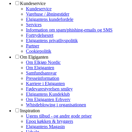
Kundeservice
Kundeservice
Varehuse / åbningstider
Elgigantens kundefordele
Services
Information om spam/phishing-emails og SMS
Fortrydelsesret
Elgigantens privatlivspolitik
Partner
Cookiepolitik
Om Elgiganten
Om Elkjøp Nordic
Om Elgiganten
Samfundsansvar
Presseinformation
Karriere i Elgiganten
Fødevarestyrelsen smiley
Elgigantens Kundeklub
Om Elgiganten Erhverv
Whistleblowing i organisationen
Inspiration
Ugens tilbud - og andre gode priser
Epoq køkken & bryggers
Elgigantens Magasin
Udsalg