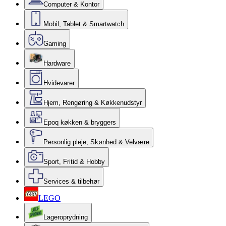
Computer & Kontor
Mobil, Tablet & Smartwatch
Gaming
Hardware
Hvidevarer
Hjem, Rengøring & Køkkenudstyr
Epoq køkken & bryggers
Personlig pleje, Skønhed & Velvære
Sport, Fritid & Hobby
Services & tilbehør
LEGO
Lageroprydning