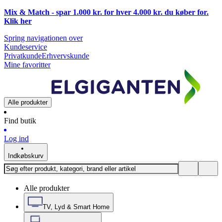
Mix & Match - spar 1.000 kr. for hver 4.000 kr. du køber for.
Klik
her
Spring navigationen over
Kundeservice
Privatkunde
Erhvervskunde
Mine favoritter
Alle produkter
Find butik
Log ind
Indkøbskurv
Alle produkter
TV, Lyd & Smart Home