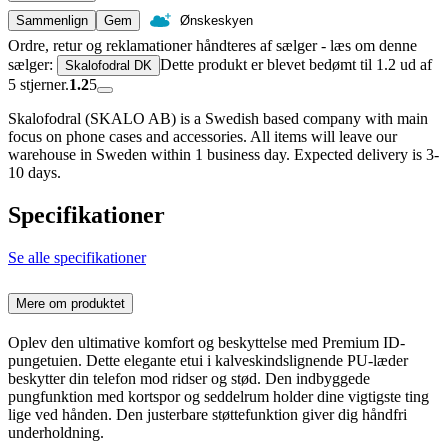
Sammenlign
Gem
Ønskeskyen
Ordre, retur og reklamationer håndteres af sælger - læs om denne
sælger:
Dette produkt er blevet bedømt til 1.2 ud af
Skalofodral DK
5 stjerner.
1.2
5
Skalofodral (SKALO AB) is a Swedish based company with main
focus on phone cases and accessories. All items will leave our
warehouse in Sweden within 1 business day. Expected delivery is 3-
10 days.
Specifikationer
Se alle specifikationer
Mere om produktet
Oplev den ultimative komfort og beskyttelse med Premium ID-
pungetuien. Dette elegante etui i kalveskindslignende PU-læder
beskytter din telefon mod ridser og stød. Den indbyggede
pungfunktion med kortspor og seddelrum holder dine vigtigste ting
lige ved hånden. Den justerbare støttefunktion giver dig håndfri
underholdning.