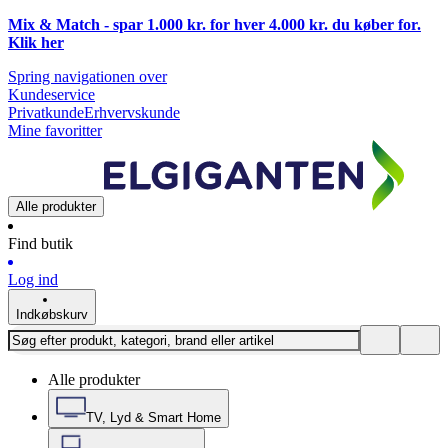
Mix & Match - spar 1.000 kr. for hver 4.000 kr. du køber for.
Klik
her
Spring navigationen over
Kundeservice
Privatkunde
Erhvervskunde
Mine favoritter
Alle produkter
Find butik
Log ind
Indkøbskurv
Alle produkter
TV, Lyd & Smart Home