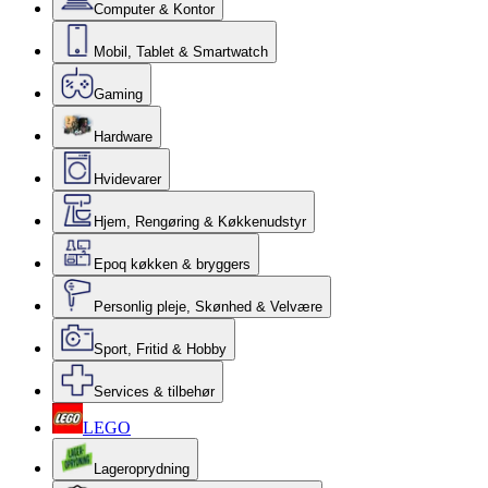
Computer & Kontor
Mobil, Tablet & Smartwatch
Gaming
Hardware
Hvidevarer
Hjem, Rengøring & Køkkenudstyr
Epoq køkken & bryggers
Personlig pleje, Skønhed & Velvære
Sport, Fritid & Hobby
Services & tilbehør
LEGO
Lageroprydning