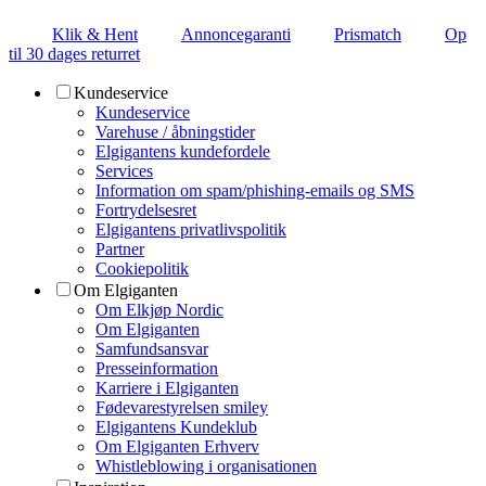
Klik & Hent
Annoncegaranti
Prismatch
Op
til 30 dages returret
Kundeservice
Kundeservice
Varehuse / åbningstider
Elgigantens kundefordele
Services
Information om spam/phishing-emails og SMS
Fortrydelsesret
Elgigantens privatlivspolitik
Partner
Cookiepolitik
Om Elgiganten
Om Elkjøp Nordic
Om Elgiganten
Samfundsansvar
Presseinformation
Karriere i Elgiganten
Fødevarestyrelsen smiley
Elgigantens Kundeklub
Om Elgiganten Erhverv
Whistleblowing i organisationen