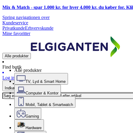
Mix & Match - spar 1.000 kr. for hver 4.000 kr. du køber for. Kl
Spring navigationen over
Kundeservice
Privatkunde
Erhvervskunde
Mine favoritter
Alle produkter
Find butik
Alle produkter
Log ind
TV, Lyd & Smart Home
Indkøbskurv
Computer & Kontor
Mobil, Tablet & Smartwatch
Gaming
Hardware