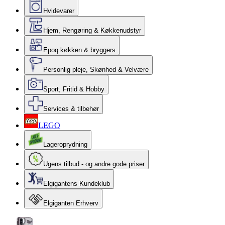
Hvidevarer
Hjem, Rengøring & Køkkenudstyr
Epoq køkken & bryggers
Personlig pleje, Skønhed & Velvære
Sport, Fritid & Hobby
Services & tilbehør
LEGO
Lageroprydning
Ugens tilbud - og andre gode priser
Elgigantens Kundeklub
Elgiganten Erhverv