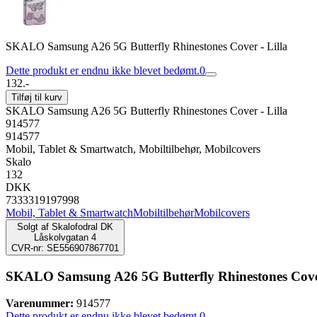
SKALO Samsung A26 5G Butterfly Rhinestones Cover - Lilla
Dette produkt er endnu ikke blevet bedømt.
0
132.-
Tilføj til kurv
SKALO Samsung A26 5G Butterfly Rhinestones Cover - Lilla
914577
914577
Mobil, Tablet & Smartwatch, Mobiltilbehør, Mobilcovers
Skalo
132
DKK
7333319197998
Mobil, Tablet & Smartwatch
Mobiltilbehør
Mobilcovers
Solgt af
Skalofodral DK
Låskolvgatan 4
CVR-nr: SE556907867701
SKALO Samsung A26 5G Butterfly Rhinestones Cover
Varenummer:
914577
Dette produkt er endnu ikke blevet bedømt.
0