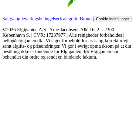
Salgs- og leveringsbetingelser
Kategorier
Brands
Cookie indstillinger
©2026 Elgiganten A/S | Arne Jacobsens Allé 16, 2. - 2300
København S. | CVR: 17237977 | Alle rettigheder forbeholdes |
hello@elgiganten.dk | Vi tager forbehold for tryk- og korrekturfejl
samt afgifts- og prisændringer. Vi gør i øvrigt opmærksom på at din
bestilling ikke er bindende for Elgiganten, før Elgiganten har
behandlet din ordre og sendt en bindende faktura.