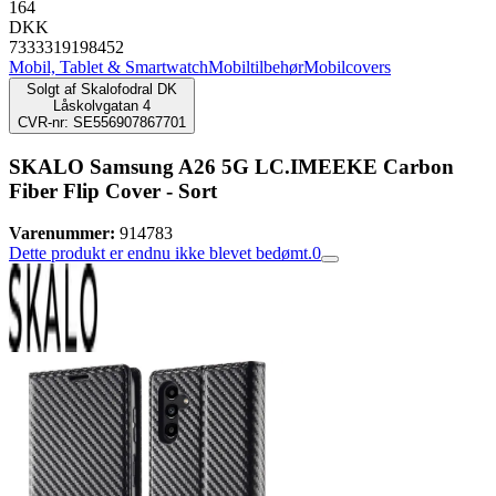
164
DKK
7333319198452
Mobil, Tablet & Smartwatch
Mobiltilbehør
Mobilcovers
Solgt af
Skalofodral DK
Låskolvgatan 4
CVR-nr: SE556907867701
SKALO Samsung A26 5G LC.IMEEKE Carbon
Fiber Flip Cover - Sort
Varenummer:
914783
Dette produkt er endnu ikke blevet bedømt.
0