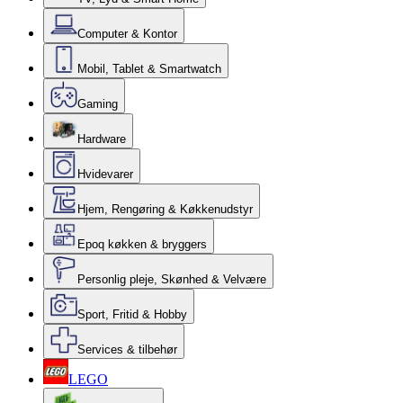
Computer & Kontor
Mobil, Tablet & Smartwatch
Gaming
Hardware
Hvidevarer
Hjem, Rengøring & Køkkenudstyr
Epoq køkken & bryggers
Personlig pleje, Skønhed & Velvære
Sport, Fritid & Hobby
Services & tilbehør
LEGO