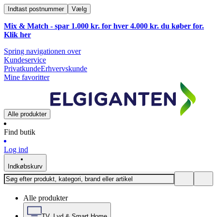
Indtast postnummer
Vælg
Mix & Match - spar 1.000 kr. for hver 4.000 kr. du køber for.
Klik
her
Spring navigationen over
Kundeservice
Privatkunde
Erhvervskunde
Mine favoritter
Alle produkter
Find butik
Log ind
Indkøbskurv
Alle produkter
TV, Lyd & Smart Home