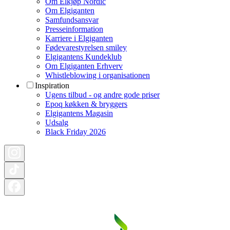
Om Elkjøp Nordic
Om Elgiganten
Samfundsansvar
Presseinformation
Karriere i Elgiganten
Fødevarestyrelsen smiley
Elgigantens Kundeklub
Om Elgiganten Erhverv
Whistleblowing i organisationen
Inspiration
Ugens tilbud - og andre gode priser
Epoq køkken & bryggers
Elgigantens Magasin
Udsalg
Black Friday 2026