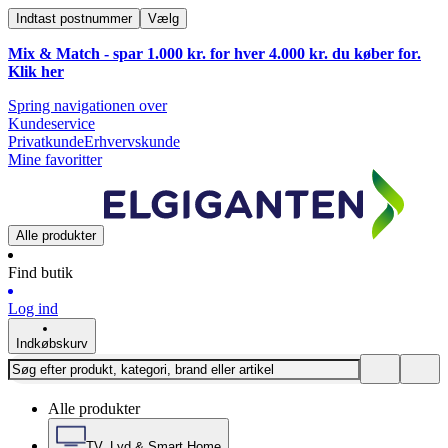
Indtast postnummer
Vælg
Mix & Match - spar 1.000 kr. for hver 4.000 kr. du køber for.
Klik
her
Spring navigationen over
Kundeservice
Privatkunde
Erhvervskunde
Mine favoritter
Alle produkter
Find butik
Log ind
Indkøbskurv
Alle produkter
TV, Lyd & Smart Home