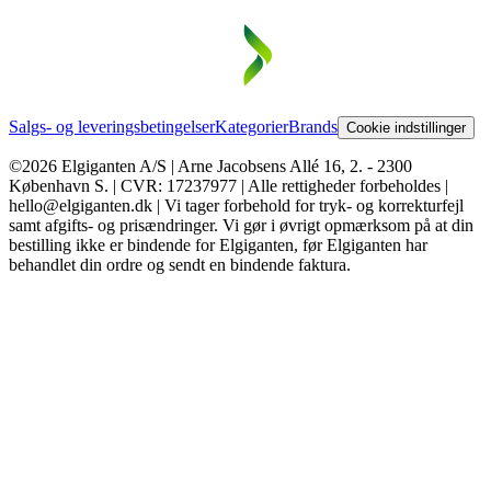
Salgs- og leveringsbetingelser
Kategorier
Brands
Cookie indstillinger
©2026 Elgiganten A/S | Arne Jacobsens Allé 16, 2. - 2300
København S. | CVR: 17237977 | Alle rettigheder forbeholdes |
hello@elgiganten.dk | Vi tager forbehold for tryk- og korrekturfejl
samt afgifts- og prisændringer. Vi gør i øvrigt opmærksom på at din
bestilling ikke er bindende for Elgiganten, før Elgiganten har
behandlet din ordre og sendt en bindende faktura.