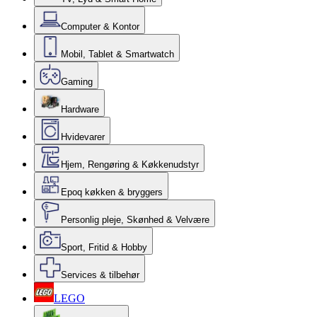
Computer & Kontor
Mobil, Tablet & Smartwatch
Gaming
Hardware
Hvidevarer
Hjem, Rengøring & Køkkenudstyr
Epoq køkken & bryggers
Personlig pleje, Skønhed & Velvære
Sport, Fritid & Hobby
Services & tilbehør
LEGO