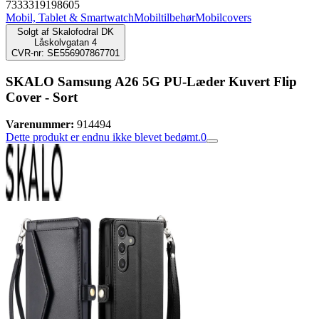
7333319198605
Mobil, Tablet & Smartwatch
Mobiltilbehør
Mobilcovers
Solgt af
Skalofodral DK
Låskolvgatan 4
CVR-nr: SE556907867701
SKALO Samsung A26 5G PU-Læder Kuvert Flip
Cover - Sort
Varenummer:
914494
Dette produkt er endnu ikke blevet bedømt.
0