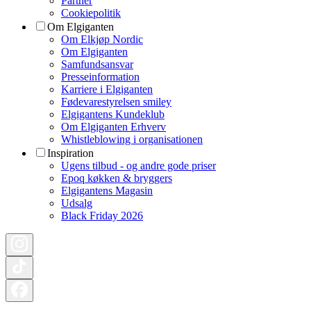
Partner
Cookiepolitik
Om Elgiganten
Om Elkjøp Nordic
Om Elgiganten
Samfundsansvar
Presseinformation
Karriere i Elgiganten
Fødevarestyrelsen smiley
Elgigantens Kundeklub
Om Elgiganten Erhverv
Whistleblowing i organisationen
Inspiration
Ugens tilbud - og andre gode priser
Epoq køkken & bryggers
Elgigantens Magasin
Udsalg
Black Friday 2026