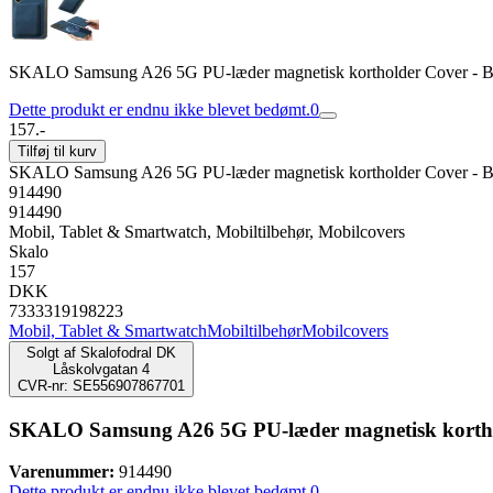
SKALO Samsung A26 5G PU-læder magnetisk kortholder Cover - B
Dette produkt er endnu ikke blevet bedømt.
0
157.-
Tilføj til kurv
SKALO Samsung A26 5G PU-læder magnetisk kortholder Cover - B
914490
914490
Mobil, Tablet & Smartwatch, Mobiltilbehør, Mobilcovers
Skalo
157
DKK
7333319198223
Mobil, Tablet & Smartwatch
Mobiltilbehør
Mobilcovers
Solgt af
Skalofodral DK
Låskolvgatan 4
CVR-nr: SE556907867701
SKALO Samsung A26 5G PU-læder magnetisk kortho
Varenummer:
914490
Dette produkt er endnu ikke blevet bedømt.
0