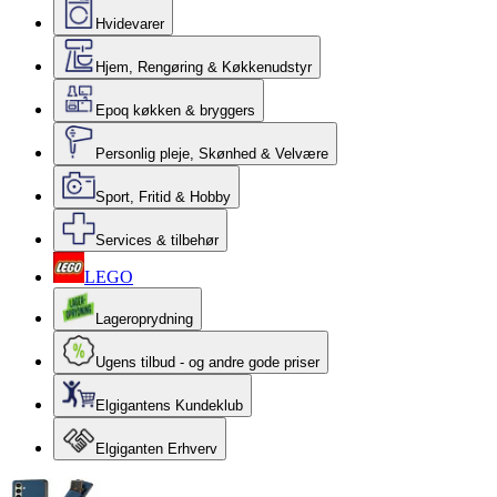
Hvidevarer
Hjem, Rengøring & Køkkenudstyr
Epoq køkken & bryggers
Personlig pleje, Skønhed & Velvære
Sport, Fritid & Hobby
Services & tilbehør
LEGO
Lageroprydning
Ugens tilbud - og andre gode priser
Elgigantens Kundeklub
Elgiganten Erhverv