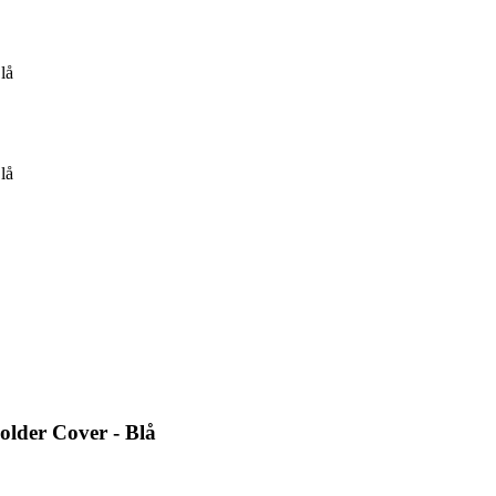
lå
lå
lder Cover - Blå