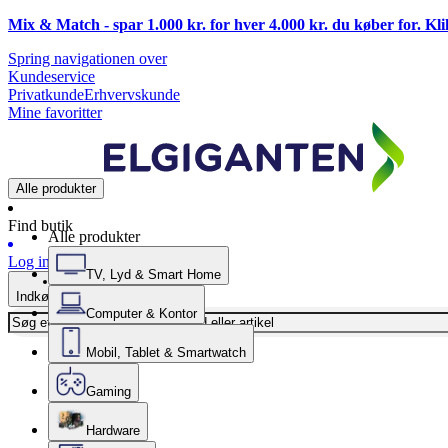
Mix & Match - spar 1.000 kr. for hver 4.000 kr. du køber for. Kl
Spring navigationen over
Kundeservice
Privatkunde
Erhvervskunde
Mine favoritter
Alle produkter
Find butik
Alle produkter
Log ind
TV, Lyd & Smart Home
Indkøbskurv
Computer & Kontor
Mobil, Tablet & Smartwatch
Gaming
Hardware