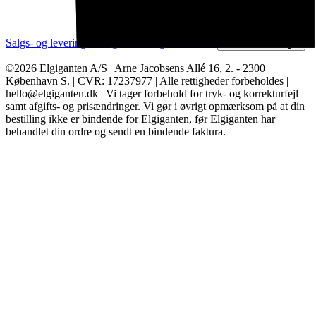
Salgs- og leveringsbetingelser
Kategorier
Brands
Cookie indstillinger
©2026 Elgiganten A/S | Arne Jacobsens Allé 16, 2. - 2300
København S. | CVR: 17237977 | Alle rettigheder forbeholdes |
hello@elgiganten.dk | Vi tager forbehold for tryk- og korrekturfejl
samt afgifts- og prisændringer. Vi gør i øvrigt opmærksom på at din
bestilling ikke er bindende for Elgiganten, før Elgiganten har
behandlet din ordre og sendt en bindende faktura.