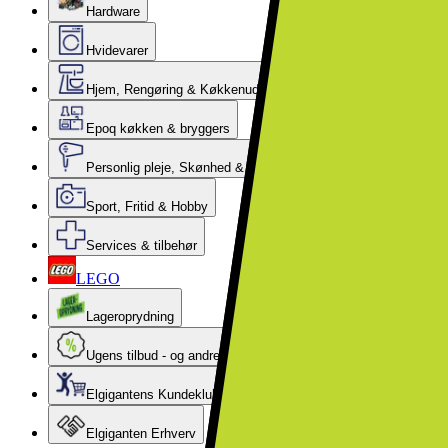
Hardware
Hvidevarer
Hjem, Rengøring & Køkkenudstyr
Epoq køkken & bryggers
Personlig pleje, Skønhed & Velvære
Sport, Fritid & Hobby
Services & tilbehør
LEGO
Lageroprydning
Ugens tilbud - og andre gode priser
Elgigantens Kundeklub
Elgiganten Erhverv