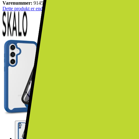
Varenummer:
914525
Dette produkt er endnu ikke blevet bedømt.
0