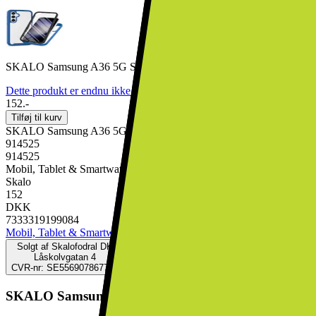
SKALO Samsung A36 5G Shockproof Clear Hybrid+Skærmbeskyttel
Dette produkt er endnu ikke blevet bedømt.
0
152.-
Tilføj til kurv
SKALO Samsung A36 5G Shockproof Clear Hybrid+Skærmbeskyttel
914525
914525
Mobil, Tablet & Smartwatch, Mobiltilbehør, Mobilcovers
Skalo
152
DKK
7333319199084
Mobil, Tablet & Smartwatch
Mobiltilbehør
Mobilcovers
Solgt af
Skalofodral DK
Låskolvgatan 4
CVR-nr: SE556907867701
SKALO Samsung A36 5G Shockproof Clear Hybrid+S