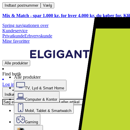
Indtast postnummer
Vælg
Mix & Match - spar 1.000 kr. for hver 4.000 kr. du køber for. Kl
Spring navigationen over
Kundeservice
Privatkunde
Erhvervskunde
Mine favoritter
Alle produkter
Find butik
Alle produkter
Log ind
TV, Lyd & Smart Home
Indkøbskurv
Computer & Kontor
Mobil, Tablet & Smartwatch
Gaming