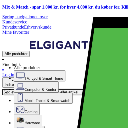
Mix & Match - spar 1.000 kr. for hver 4.000 kr. du køber for. Kl
Spring navigationen over
Kundeservice
Privatkunde
Erhvervskunde
Mine favoritter
Alle produkter
Find butik
Alle produkter
Log ind
TV, Lyd & Smart Home
Indkøbskurv
Computer & Kontor
Mobil, Tablet & Smartwatch
Gaming
Hardware