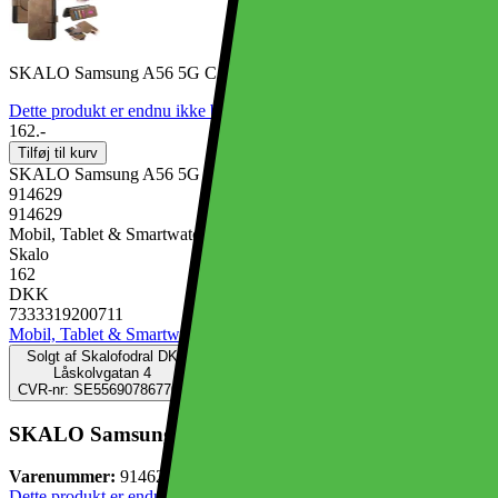
SKALO Samsung A56 5G CASENEO MW-03 Flip Cover - Brun
Dette produkt er endnu ikke blevet bedømt.
0
162.-
Tilføj til kurv
SKALO Samsung A56 5G CASENEO MW-03 Flip Cover - Brun
914629
914629
Mobil, Tablet & Smartwatch, Mobiltilbehør, Mobilcovers
Skalo
162
DKK
7333319200711
Mobil, Tablet & Smartwatch
Mobiltilbehør
Mobilcovers
Solgt af
Skalofodral DK
Låskolvgatan 4
CVR-nr: SE556907867701
SKALO Samsung A56 5G CASENEO MW-03 Flip Co
Varenummer:
914629
Dette produkt er endnu ikke blevet bedømt.
0