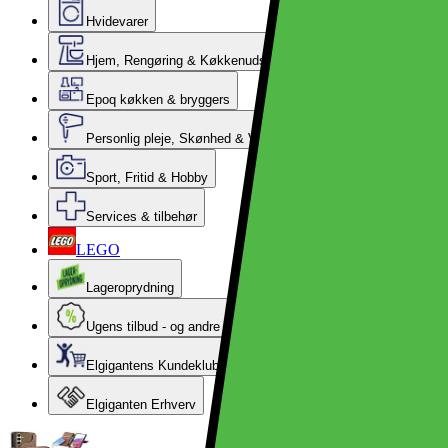
Hvidevarer
Hjem, Rengøring & Køkkenudstyr
Epoq køkken & bryggers
Personlig pleje, Skønhed & Velvære
Sport, Fritid & Hobby
Services & tilbehør
LEGO
Lageroprydning
Ugens tilbud - og andre gode priser
Elgigantens Kundeklub
Elgiganten Erhverv