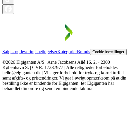
Salgs- og leveringsbetingelser
Kategorier
Brands
Cookie indstillinger
©2026 Elgiganten A/S | Arne Jacobsens Allé 16, 2. - 2300
København S. | CVR: 17237977 | Alle rettigheder forbeholdes |
hello@elgiganten.dk | Vi tager forbehold for tryk- og korrekturfejl
samt afgifts- og prisændringer. Vi gør i øvrigt opmærksom på at din
bestilling ikke er bindende for Elgiganten, før Elgiganten har
behandlet din ordre og sendt en bindende faktura.