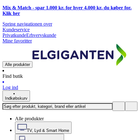
Mix & Match - spar 1.000 kr. for hver 4.000 kr. du køber for.
Klik
her
Spring navigationen over
Kundeservice
Privatkunde
Erhvervskunde
Mine favoritter
Alle produkter
Find butik
Log ind
Indkøbskurv
Alle produkter
TV, Lyd & Smart Home