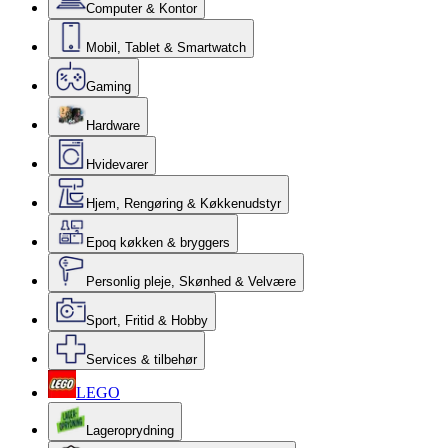
Computer & Kontor
Mobil, Tablet & Smartwatch
Gaming
Hardware
Hvidevarer
Hjem, Rengøring & Køkkenudstyr
Epoq køkken & bryggers
Personlig pleje, Skønhed & Velvære
Sport, Fritid & Hobby
Services & tilbehør
LEGO
Lageroprydning