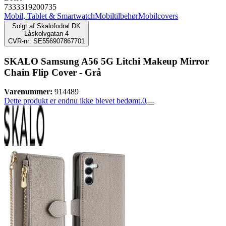
7333319200735
Mobil, Tablet & Smartwatch
Mobiltilbehør
Mobilcovers
Solgt af
Skalofodral DK
Låskolvgatan 4
CVR-nr: SE556907867701
SKALO Samsung A56 5G Litchi Makeup Mirror
Chain Flip Cover - Grå
Varenummer:
914489
Dette produkt er endnu ikke blevet bedømt.
0