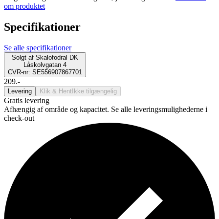
om produktet
Specifikationer
Se alle specifikationer
Solgt af
Skalofodral DK
Låskolvgatan 4
CVR-nr: SE556907867701
209.-
Levering
Klik & Hent
Ikke tilgængelig
Gratis levering
Afhængig af område og kapacitet. Se alle leveringsmulighederne i
check-out