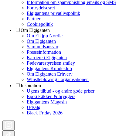
Information om spam/phishing-emails og SMS
Fortrydelsesret
Elgigantens privatlivspolitik
Partner
Cookiepolitik
Om Elgiganten
Om Elkjøp Nordic
Om Elgiganten
Samfundsansvar
Presseinformation
Karriere i Elgiganten
Fødevarestyrelsen smiley
Elgigantens Kundeklub
Om Elgiganten Erhverv
Whistleblowing i organisationen
Inspiration
Ugens tilbud - og andre gode priser
Epoq køkken & bryggers
Elgigantens Magasin
Udsalg
Black Friday 2026