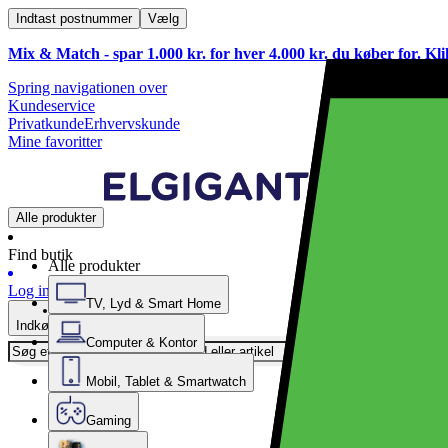
Indtast postnummer
Vælg
Mix & Match - spar 1.000 kr. for hver 4.000 kr. du køber for. Kl
Spring navigationen over
Kundeservice
Privatkunde
Erhvervskunde
Mine favoritter
Alle produkter
Find butik
Alle produkter
Log ind
TV, Lyd & Smart Home
Indkøbskurv
Computer & Kontor
Mobil, Tablet & Smartwatch
Gaming