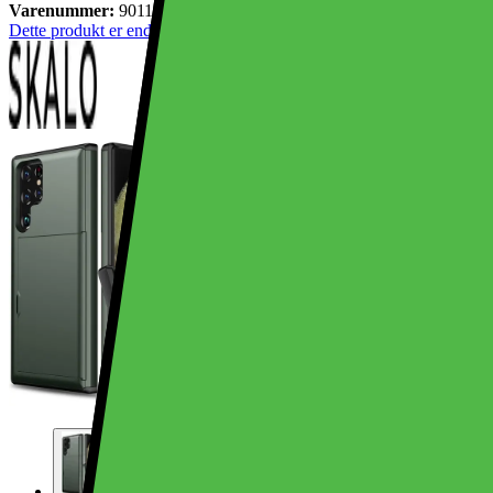
Varenummer:
901188
Dette produkt er endnu ikke blevet bedømt.
0