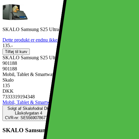
SKALO Samsung S25 Ultra Armor Kortholder Cover - Grøn
Dette produkt er endnu ikke blevet bedømt.
0
135.-
Tilføj til kurv
SKALO Samsung S25 Ultra Armor Kortholder Cover - Grøn
901188
901188
Mobil, Tablet & Smartwatch, Mobiltilbehør, Mobilcovers
Skalo
135
DKK
7333319194348
Mobil, Tablet & Smartwatch
Mobiltilbehør
Mobilcovers
Solgt af
Skalofodral DK
Låskolvgatan 4
CVR-nr: SE556907867701
SKALO Samsung S25 Ultra Armor Kortholder Cover