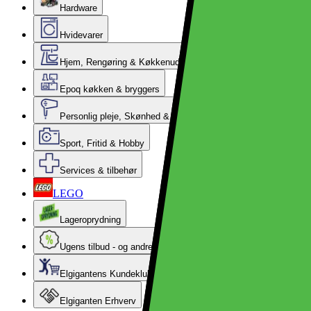
Hardware
Hvidevarer
Hjem, Rengøring & Køkkenudstyr
Epoq køkken & bryggers
Personlig pleje, Skønhed & Velvære
Sport, Fritid & Hobby
Services & tilbehør
LEGO
Lageroprydning
Ugens tilbud - og andre gode priser
Elgigantens Kundeklub
Elgiganten Erhverv