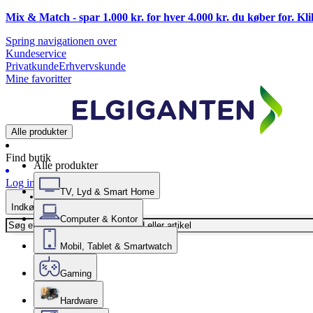
Mix & Match - spar 1.000 kr. for hver 4.000 kr. du køber for. Kl
Spring navigationen over
Kundeservice
Privatkunde
Erhvervskunde
Mine favoritter
Alle produkter
Find butik
Alle produkter
Log ind
TV, Lyd & Smart Home
Indkøbskurv
Computer & Kontor
Mobil, Tablet & Smartwatch
Gaming
Hardware