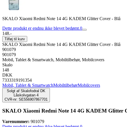
SKALO Xiaomi Redmi Note 14 4G KADEM Glitter Cover - Blå
Dette produkt er endnu ikke blevet bedømt.
0
148.-
Tilføj til kurv
SKALO Xiaomi Redmi Note 14 4G KADEM Glitter Cover - Blå
901079
901079
Mobil, Tablet & Smartwatch, Mobiltilbehør, Mobilcovers
Skalo
148
DKK
7333319191354
Mobil, Tablet & Smartwatch
Mobiltilbehør
Mobilcovers
Solgt af
Skalofodral DK
Låskolvgatan 4
CVR-nr: SE556907867701
SKALO Xiaomi Redmi Note 14 4G KADEM Glitter Co
Varenummer:
901079
Dette produkt er endnu ikke blevet bedømt.
0