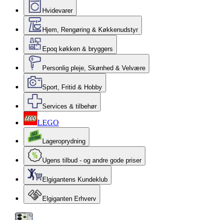
Hvidevarer
Hjem, Rengøring & Køkkenudstyr
Epoq køkken & bryggers
Personlig pleje, Skønhed & Velvære
Sport, Fritid & Hobby
Services & tilbehør
LEGO
Lageroprydning
Ugens tilbud - og andre gode priser
Elgigantens Kundeklub
Elgiganten Erhverv