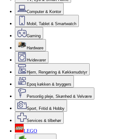
Computer & Kontor
Mobil, Tablet & Smartwatch
Gaming
Hardware
Hvidevarer
Hjem, Rengøring & Køkkenudstyr
Epoq køkken & bryggers
Personlig pleje, Skønhed & Velvære
Sport, Fritid & Hobby
Services & tilbehør
LEGO