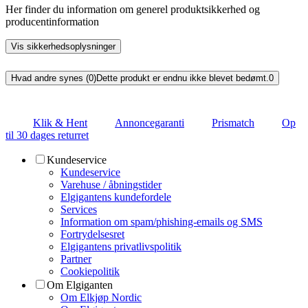
Her finder du information om generel produktsikkerhed og
producentinformation
Vis sikkerhedsoplysninger
Hvad andre synes (0)
Dette produkt er endnu ikke blevet bedømt.
0
Klik & Hent
Annoncegaranti
Prismatch
Op
til 30 dages returret
Kundeservice
Kundeservice
Varehuse / åbningstider
Elgigantens kundefordele
Services
Information om spam/phishing-emails og SMS
Fortrydelsesret
Elgigantens privatlivspolitik
Partner
Cookiepolitik
Om Elgiganten
Om Elkjøp Nordic