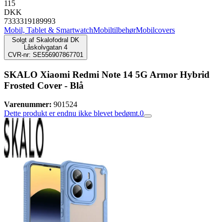
115
DKK
7333319189993
Mobil, Tablet & Smartwatch
Mobiltilbehør
Mobilcovers
Solgt af
Skalofodral DK
Låskolvgatan 4
CVR-nr: SE556907867701
SKALO Xiaomi Redmi Note 14 5G Armor Hybrid
Frosted Cover - Blå
Varenummer:
901524
Dette produkt er endnu ikke blevet bedømt.
0