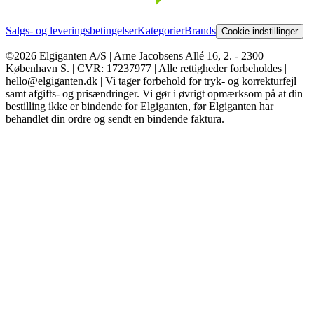
Salgs- og leveringsbetingelser
Kategorier
Brands
Cookie indstillinger
©2026 Elgiganten A/S | Arne Jacobsens Allé 16, 2. - 2300
København S. | CVR: 17237977 | Alle rettigheder forbeholdes |
hello@elgiganten.dk | Vi tager forbehold for tryk- og korrekturfejl
samt afgifts- og prisændringer. Vi gør i øvrigt opmærksom på at din
bestilling ikke er bindende for Elgiganten, før Elgiganten har
behandlet din ordre og sendt en bindende faktura.