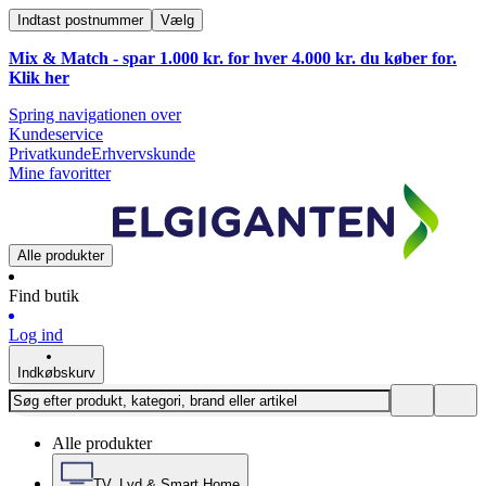
Indtast postnummer
Vælg
Mix & Match - spar 1.000 kr. for hver 4.000 kr. du køber for.
Klik
her
Spring navigationen over
Kundeservice
Privatkunde
Erhvervskunde
Mine favoritter
Alle produkter
Find butik
Log ind
Indkøbskurv
Alle produkter
TV, Lyd & Smart Home