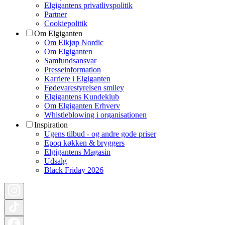
Elgigantens privatlivspolitik
Partner
Cookiepolitik
Om Elgiganten
Om Elkjøp Nordic
Om Elgiganten
Samfundsansvar
Presseinformation
Karriere i Elgiganten
Fødevarestyrelsen smiley
Elgigantens Kundeklub
Om Elgiganten Erhverv
Whistleblowing i organisationen
Inspiration
Ugens tilbud - og andre gode priser
Epoq køkken & bryggers
Elgigantens Magasin
Udsalg
Black Friday 2026