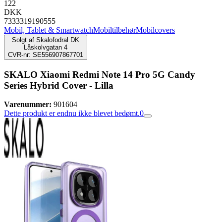
122
DKK
7333319190555
Mobil, Tablet & Smartwatch
Mobiltilbehør
Mobilcovers
Solgt af
Skalofodral DK
Låskolvgatan 4
CVR-nr: SE556907867701
SKALO Xiaomi Redmi Note 14 Pro 5G Candy
Series Hybrid Cover - Lilla
Varenummer:
901604
Dette produkt er endnu ikke blevet bedømt.
0