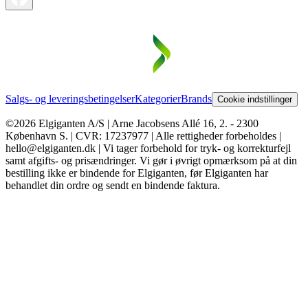
Salgs- og leveringsbetingelser
Kategorier
Brands
Cookie indstillinger
©2026 Elgiganten A/S | Arne Jacobsens Allé 16, 2. - 2300
København S. | CVR: 17237977 | Alle rettigheder forbeholdes |
hello@elgiganten.dk | Vi tager forbehold for tryk- og korrekturfejl
samt afgifts- og prisændringer. Vi gør i øvrigt opmærksom på at din
bestilling ikke er bindende for Elgiganten, før Elgiganten har
behandlet din ordre og sendt en bindende faktura.