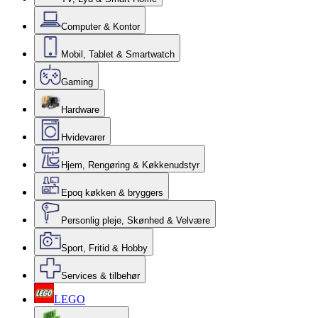
Computer & Kontor
Mobil, Tablet & Smartwatch
Gaming
Hardware
Hvidevarer
Hjem, Rengøring & Køkkenudstyr
Epoq køkken & bryggers
Personlig pleje, Skønhed & Velvære
Sport, Fritid & Hobby
Services & tilbehør
LEGO