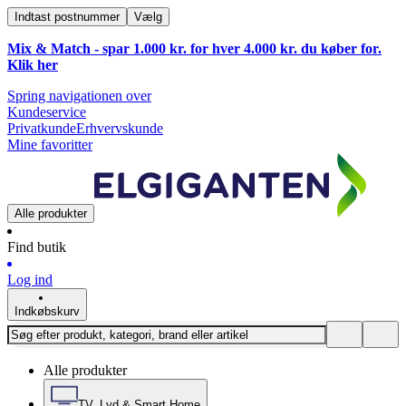
Indtast postnummer
Vælg
Mix & Match - spar 1.000 kr. for hver 4.000 kr. du køber for.
Klik
her
Spring navigationen over
Kundeservice
Privatkunde
Erhvervskunde
Mine favoritter
Alle produkter
Find butik
Log ind
Indkøbskurv
Alle produkter
TV, Lyd & Smart Home