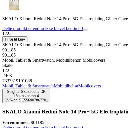
SKALO Xiaomi Redmi Note 14 Pro+ 5G Electroplating Glitter Cove
Dette produkt er endnu ikke blevet bedømt.
0
122.-
Tilføj til kurv
SKALO Xiaomi Redmi Note 14 Pro+ 5G Electroplating Glitter Cove
901185
901185
Mobil, Tablet & Smartwatch, Mobiltilbehør, Mobilcovers
Skalo
122
DKK
7333319191088
Mobil, Tablet & Smartwatch
Mobiltilbehør
Mobilcovers
Solgt af
Skalofodral DK
Låskolvgatan 4
CVR-nr: SE556907867701
SKALO Xiaomi Redmi Note 14 Pro+ 5G Electroplating
Varenummer:
901185
Dette produkt er endnu ikke blevet bedømt.
0