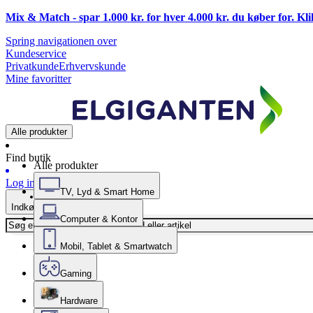
Mix & Match - spar 1.000 kr. for hver 4.000 kr. du køber for. Kl
Spring navigationen over
Kundeservice
Privatkunde
Erhvervskunde
Mine favoritter
Alle produkter
Find butik
Alle produkter
Log ind
TV, Lyd & Smart Home
Indkøbskurv
Computer & Kontor
Mobil, Tablet & Smartwatch
Gaming
Hardware