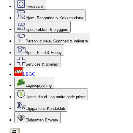
Hvidevarer
Hjem, Rengøring & Køkkenudstyr
Epoq køkken & bryggers
Personlig pleje, Skønhed & Velvære
Sport, Fritid & Hobby
Services & tilbehør
LEGO
Lageroprydning
Ugens tilbud - og andre gode priser
Elgigantens Kundeklub
Elgiganten Erhverv