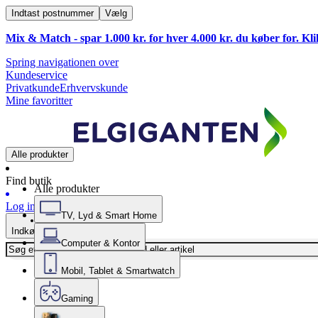
Indtast postnummer
Vælg
Mix & Match - spar 1.000 kr. for hver 4.000 kr. du køber for. Kl
Spring navigationen over
Kundeservice
Privatkunde
Erhvervskunde
Mine favoritter
Alle produkter
Find butik
Alle produkter
Log ind
TV, Lyd & Smart Home
Indkøbskurv
Computer & Kontor
Mobil, Tablet & Smartwatch
Gaming