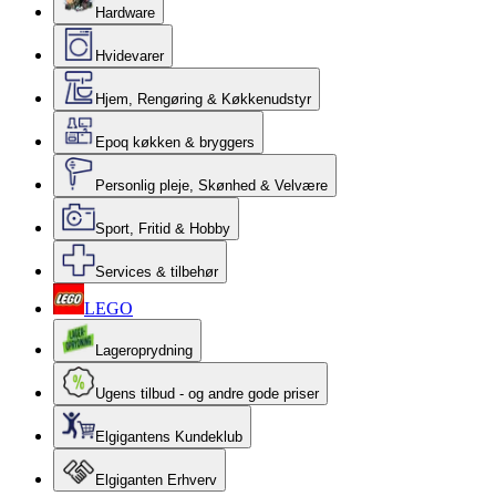
Hardware
Hvidevarer
Hjem, Rengøring & Køkkenudstyr
Epoq køkken & bryggers
Personlig pleje, Skønhed & Velvære
Sport, Fritid & Hobby
Services & tilbehør
LEGO
Lageroprydning
Ugens tilbud - og andre gode priser
Elgigantens Kundeklub
Elgiganten Erhverv