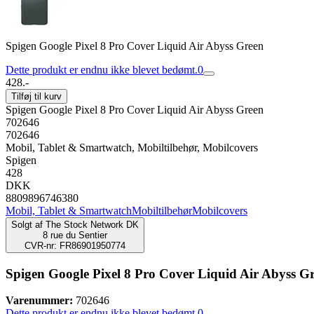
Spigen Google Pixel 8 Pro Cover Liquid Air Abyss Green
Dette produkt er endnu ikke blevet bedømt.
0
428.-
Tilføj til kurv
Spigen Google Pixel 8 Pro Cover Liquid Air Abyss Green
702646
702646
Mobil, Tablet & Smartwatch, Mobiltilbehør, Mobilcovers
Spigen
428
DKK
8809896746380
Mobil, Tablet & Smartwatch
Mobiltilbehør
Mobilcovers
Solgt af
The Stock Network DK
8 rue du Sentier
CVR-nr: FR86901950774
Spigen Google Pixel 8 Pro Cover Liquid Air Abyss G
Varenummer:
702646
Dette produkt er endnu ikke blevet bedømt.
0