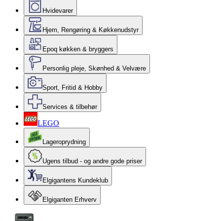
Hvidevarer
Hjem, Rengøring & Køkkenudstyr
Epoq køkken & bryggers
Personlig pleje, Skønhed & Velvære
Sport, Fritid & Hobby
Services & tilbehør
LEGO
Lageroprydning
Ugens tilbud - og andre gode priser
Elgigantens Kundeklub
Elgiganten Erhverv