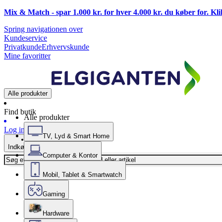
Mix & Match - spar 1.000 kr. for hver 4.000 kr. du køber for. Kl
Spring navigationen over
Kundeservice
Privatkunde
Erhvervskunde
Mine favoritter
Alle produkter
Find butik
Alle produkter
Log ind
TV, Lyd & Smart Home
Indkøbskurv
Computer & Kontor
Mobil, Tablet & Smartwatch
Gaming
Hardware