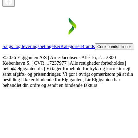
Salgs- og leveringsbetingelser
Kategorier
Brands
Cookie indstillinger
©2026 Elgiganten A/S | Arne Jacobsens Allé 16, 2. - 2300
København S. | CVR: 17237977 | Alle rettigheder forbeholdes |
hello@elgiganten.dk | Vi tager forbehold for tryk- og korrekturfejl
samt afgifts- og prisændringer. Vi gør i øvrigt opmærksom på at din
bestilling ikke er bindende for Elgiganten, før Elgiganten har
behandlet din ordre og sendt en bindende faktura.