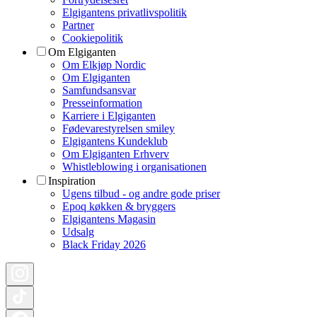
Elgigantens privatlivspolitik
Partner
Cookiepolitik
Om Elgiganten
Om Elkjøp Nordic
Om Elgiganten
Samfundsansvar
Presseinformation
Karriere i Elgiganten
Fødevarestyrelsen smiley
Elgigantens Kundeklub
Om Elgiganten Erhverv
Whistleblowing i organisationen
Inspiration
Ugens tilbud - og andre gode priser
Epoq køkken & bryggers
Elgigantens Magasin
Udsalg
Black Friday 2026