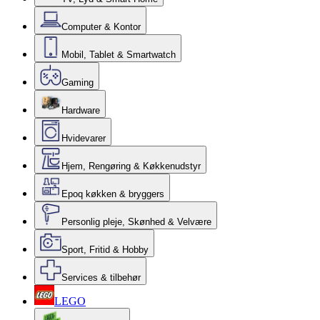
Computer & Kontor
Mobil, Tablet & Smartwatch
Gaming
Hardware
Hvidevarer
Hjem, Rengøring & Køkkenudstyr
Epoq køkken & bryggers
Personlig pleje, Skønhed & Velvære
Sport, Fritid & Hobby
Services & tilbehør
LEGO