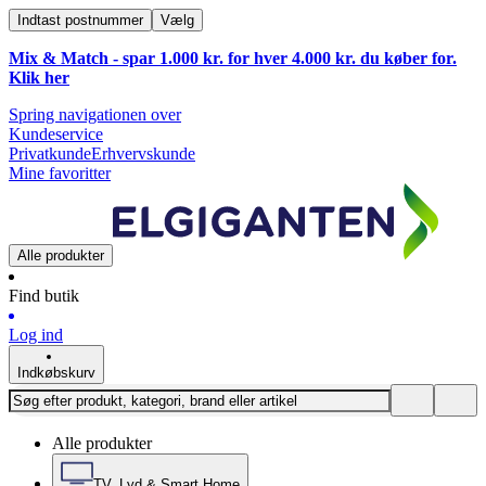
Indtast postnummer
Vælg
Mix & Match - spar 1.000 kr. for hver 4.000 kr. du køber for.
Klik
her
Spring navigationen over
Kundeservice
Privatkunde
Erhvervskunde
Mine favoritter
Alle produkter
Find butik
Log ind
Indkøbskurv
Alle produkter
TV, Lyd & Smart Home