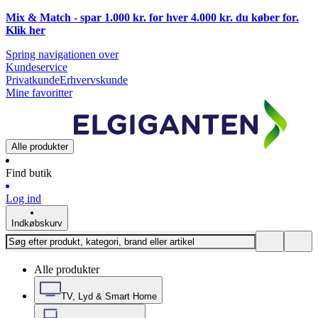
Mix & Match - spar 1.000 kr. for hver 4.000 kr. du køber for.
Klik
her
Spring navigationen over
Kundeservice
Privatkunde
Erhvervskunde
Mine favoritter
Alle produkter
Find butik
Log ind
Indkøbskurv
Alle produkter
TV, Lyd & Smart Home