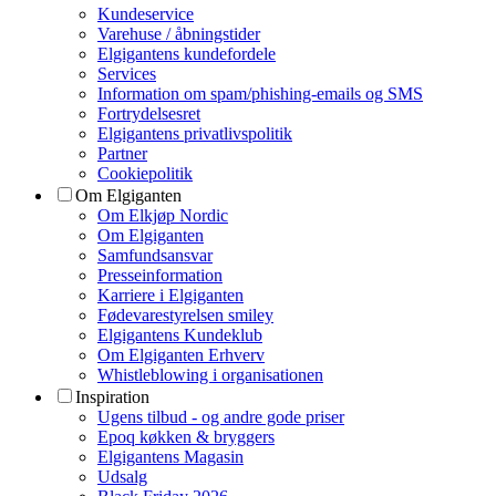
Kundeservice
Varehuse / åbningstider
Elgigantens kundefordele
Services
Information om spam/phishing-emails og SMS
Fortrydelsesret
Elgigantens privatlivspolitik
Partner
Cookiepolitik
Om Elgiganten
Om Elkjøp Nordic
Om Elgiganten
Samfundsansvar
Presseinformation
Karriere i Elgiganten
Fødevarestyrelsen smiley
Elgigantens Kundeklub
Om Elgiganten Erhverv
Whistleblowing i organisationen
Inspiration
Ugens tilbud - og andre gode priser
Epoq køkken & bryggers
Elgigantens Magasin
Udsalg