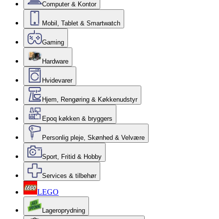
Computer & Kontor
Mobil, Tablet & Smartwatch
Gaming
Hardware
Hvidevarer
Hjem, Rengøring & Køkkenudstyr
Epoq køkken & bryggers
Personlig pleje, Skønhed & Velvære
Sport, Fritid & Hobby
Services & tilbehør
LEGO
Lageroprydning