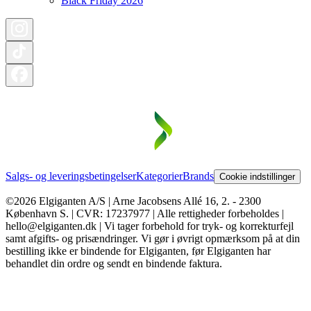
Black Friday 2026
Salgs- og leveringsbetingelser
Kategorier
Brands
Cookie indstillinger
©2026 Elgiganten A/S | Arne Jacobsens Allé 16, 2. - 2300
København S. | CVR: 17237977 | Alle rettigheder forbeholdes |
hello@elgiganten.dk | Vi tager forbehold for tryk- og korrekturfejl
samt afgifts- og prisændringer. Vi gør i øvrigt opmærksom på at din
bestilling ikke er bindende for Elgiganten, før Elgiganten har
behandlet din ordre og sendt en bindende faktura.