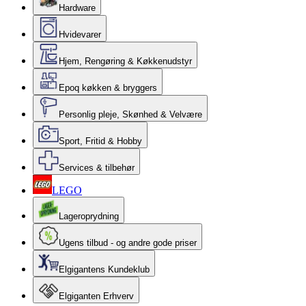
Hardware
Hvidevarer
Hjem, Rengøring & Køkkenudstyr
Epoq køkken & bryggers
Personlig pleje, Skønhed & Velvære
Sport, Fritid & Hobby
Services & tilbehør
LEGO
Lageroprydning
Ugens tilbud - og andre gode priser
Elgigantens Kundeklub
Elgiganten Erhverv