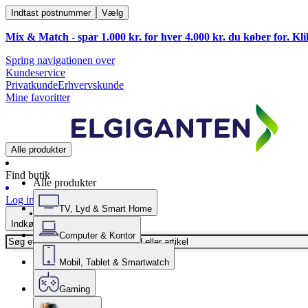
Indtast postnummer
Vælg
Mix & Match - spar 1.000 kr. for hver 4.000 kr. du køber for. Kl
Spring navigationen over
Kundeservice
Privatkunde
Erhvervskunde
Mine favoritter
Alle produkter
Find butik
Alle produkter
Log ind
TV, Lyd & Smart Home
Indkøbskurv
Computer & Kontor
Mobil, Tablet & Smartwatch
Gaming