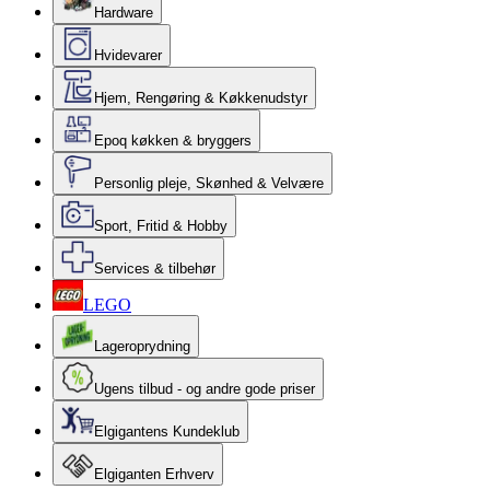
Hardware
Hvidevarer
Hjem, Rengøring & Køkkenudstyr
Epoq køkken & bryggers
Personlig pleje, Skønhed & Velvære
Sport, Fritid & Hobby
Services & tilbehør
LEGO
Lageroprydning
Ugens tilbud - og andre gode priser
Elgigantens Kundeklub
Elgiganten Erhverv