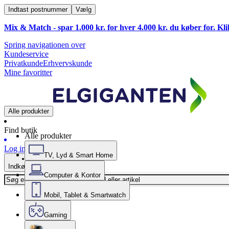
Indtast postnummer
Vælg
Mix & Match - spar 1.000 kr. for hver 4.000 kr. du køber for. Kl
Spring navigationen over
Kundeservice
Privatkunde
Erhvervskunde
Mine favoritter
Alle produkter
Find butik
Alle produkter
Log ind
TV, Lyd & Smart Home
Indkøbskurv
Computer & Kontor
Mobil, Tablet & Smartwatch
Gaming