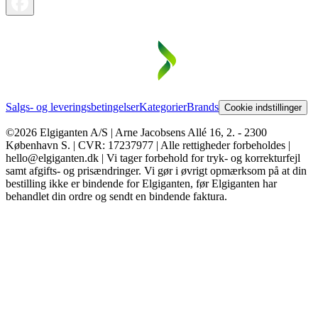
Salgs- og leveringsbetingelser
Kategorier
Brands
Cookie indstillinger
©2026 Elgiganten A/S | Arne Jacobsens Allé 16, 2. - 2300
København S. | CVR: 17237977 | Alle rettigheder forbeholdes |
hello@elgiganten.dk | Vi tager forbehold for tryk- og korrekturfejl
samt afgifts- og prisændringer. Vi gør i øvrigt opmærksom på at din
bestilling ikke er bindende for Elgiganten, før Elgiganten har
behandlet din ordre og sendt en bindende faktura.