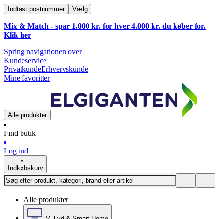
Indtast postnummer
Vælg
Mix & Match - spar 1.000 kr. for hver 4.000 kr. du køber for.
Klik
her
Spring navigationen over
Kundeservice
Privatkunde
Erhvervskunde
Mine favoritter
Alle produkter
Find butik
Log ind
Indkøbskurv
Alle produkter
TV, Lyd & Smart Home