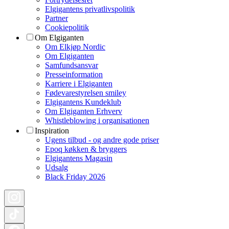
Elgigantens privatlivspolitik
Partner
Cookiepolitik
Om Elgiganten
Om Elkjøp Nordic
Om Elgiganten
Samfundsansvar
Presseinformation
Karriere i Elgiganten
Fødevarestyrelsen smiley
Elgigantens Kundeklub
Om Elgiganten Erhverv
Whistleblowing i organisationen
Inspiration
Ugens tilbud - og andre gode priser
Epoq køkken & bryggers
Elgigantens Magasin
Udsalg
Black Friday 2026