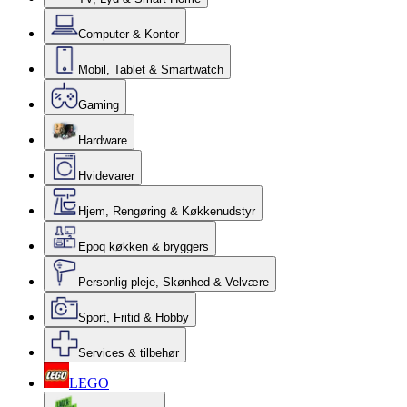
Computer & Kontor
Mobil, Tablet & Smartwatch
Gaming
Hardware
Hvidevarer
Hjem, Rengøring & Køkkenudstyr
Epoq køkken & bryggers
Personlig pleje, Skønhed & Velvære
Sport, Fritid & Hobby
Services & tilbehør
LEGO