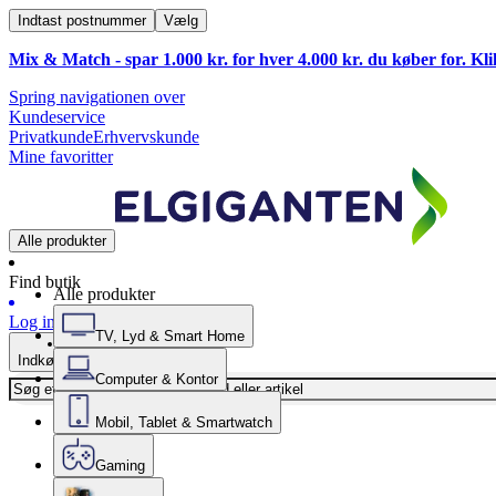
Indtast postnummer
Vælg
Mix & Match - spar 1.000 kr. for hver 4.000 kr. du køber for. Kl
Spring navigationen over
Kundeservice
Privatkunde
Erhvervskunde
Mine favoritter
Alle produkter
Find butik
Alle produkter
Log ind
TV, Lyd & Smart Home
Indkøbskurv
Computer & Kontor
Mobil, Tablet & Smartwatch
Gaming