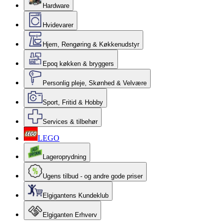
Hardware
Hvidevarer
Hjem, Rengøring & Køkkenudstyr
Epoq køkken & bryggers
Personlig pleje, Skønhed & Velvære
Sport, Fritid & Hobby
Services & tilbehør
LEGO
Lageroprydning
Ugens tilbud - og andre gode priser
Elgigantens Kundeklub
Elgiganten Erhverv